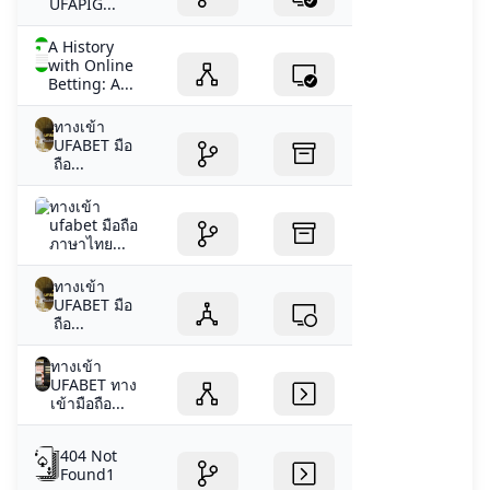
UFAPIG...
A History
with Online
Betting: A...
ทางเข้า
UFABET มือ
ถือ...
ทางเข้า
ufabet มือถือ
ภาษาไทย...
ทางเข้า
UFABET มือ
ถือ...
ทางเข้า
UFABET ทาง
เข้ามือถือ...
404 Not
Found1