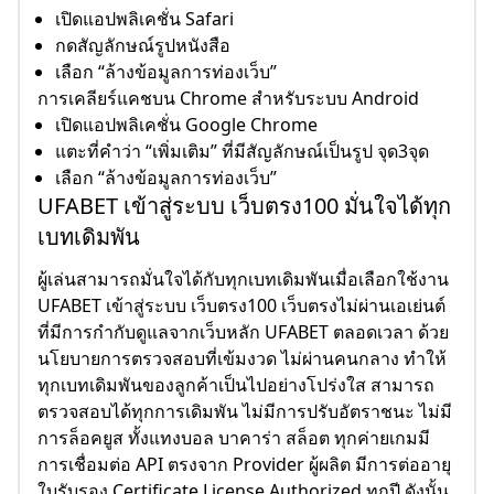
เปิดแอปพลิเคชั่น Safari
กดสัญลักษณ์รูปหนังสือ
เลือก “ล้างข้อมูลการท่องเว็บ”
การเคลียร์แคชบน Chrome สำหรับระบบ Android
เปิดแอปพลิเคชั่น Google Chrome
แตะที่คำว่า “เพิ่มเติม” ที่มีสัญลักษณ์เป็นรูป จุด3จุด
เลือก “ล้างข้อมูลการท่องเว็บ”
UFABET เข้าสู่ระบบ เว็บตรง100 มั่นใจได้ทุก
เบทเดิมพัน
ผู้เล่นสามารถมั่นใจได้กับทุกเบทเดิมพันเมื่อเลือกใช้งาน
UFABET เข้าสู่ระบบ เว็บตรง100 เว็บตรงไม่ผ่านเอเย่นต์
ที่มีการกำกับดูแลจากเว็บหลัก UFABET ตลอดเวลา ด้วย
นโยบายการตรวจสอบที่เข้มงวด ไม่ผ่านคนกลาง ทำให้
ทุกเบทเดิมพันของลูกค้าเป็นไปอย่างโปร่งใส สามารถ
ตรวจสอบได้ทุกการเดิมพัน ไม่มีการปรับอัตราชนะ ไม่มี
การล็อคยูส ทั้งแทงบอล บาคาร่า สล็อต ทุกค่ายเกมมี
การเชื่อมต่อ API ตรงจาก Provider ผู้ผลิต มีการต่ออายุ
ใบรับรอง Certificate License Authorized ทุกปี ดังนั้น