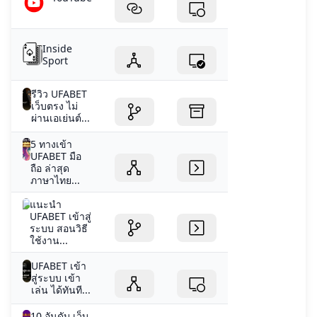
Inside
Sport
รีวิว UFABET
เว็บตรง ไม่
ผ่านเอเย่นต์...
5 ทางเข้า
UFABET มือ
ถือ ล่าสุด
ภาษาไทย...
แนะนำ
UFABET เข้าสู่
ระบบ สอนวิธี
ใช้งาน...
UFABET เข้า
สู่ระบบ เข้า
เล่น ได้ทันที...
10 อันดับ เว็บ