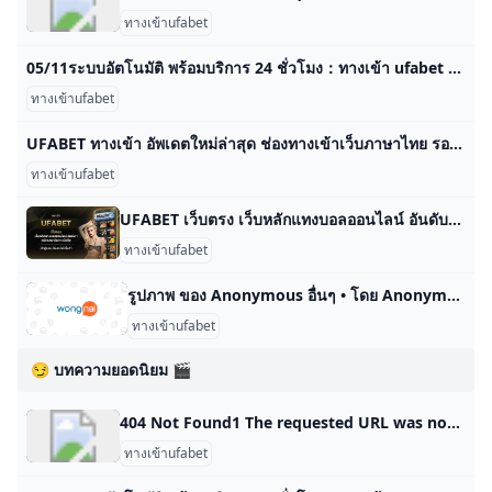
ทางเข้าufabet
05/11ระบบอัตโนมัติ พร้อมบริการ 24 ชั่วโมง：ทางเข้า ufabet เว็บตรง ยินดีต้อนรับสู่ครอบครัวใหญ่ของ ทางเข้า ufabet เว็บตรง ระบบอัตโนมัติ พร้อมบริการ 24 ชั่วโมง และเพลิดเพลินไปกับกิจกรรม ทางเข้า ufabet เว็บตรง โอกาสลุ้นรวยกับเพื่อนที่รู้ใจ แจกไม่รู้จบ ที่เต็มไปด้วยสีสัน แบ่งปันผลกำไรและความสนุกสนานของคุณกับเพื่อนที่มีใจเดียวกัน ลงทะเบียนเข้าสู่ระบบTHB2211.00 ยินดีต้อนรับสู่ครอบครัวใหญ่ของ ทางเข้า ufabet เว็บตรง ระบบอัตโนมัติ พร้อมบริการ 24 ชั่วโมง และเพลิดเพลินไปกับกิจกรรม ทางเข้า ufabet เว็บตรง โอกาสลุ้นรวยกับเพื่อนที่รู้ใจ แจกไม่รู้จบ ที่เต็มไปด้วยสีสัน แบ่งปันผลกำไรและความสนุกสนานของคุณกับเพื่อนที่มีใจเดียวกัน Quantity:Add To Cart
ทางเข้าufabet
UFABET ทางเข้า อัพเดตใหม่ล่าสุด ช่องทางเข้าเว็บภาษาไทย รองรับการเล่นผ่านมือถือ อัพเดตช่อง ทางเข้าUFABET ใหม่ ทางเข้ายูฟ่าเว็บตรงล่าสุด สำหรับมือถือ สมัครสมาชิกและเข้าสู่ระบบ ได้ตลอด 24 ชั่วโมง อัพเดตช่อง ทางเข้าUFABET ใหม่ ทางเข้ายูฟ่าเว็บตรงล่าสุด สำหรับมือถือ สมัครสมาชิกและเข้าสู่ระบบ ได้ตลอด 24 ชั่วโมง การเข้าถึง UFABET ผ่าน ทางเข้าUFABET ถือเป็นทางเลือกที่เหมาะสมที่สุดสำหรับผู้ที่ต้องการความปลอดภัยและสะดวกสบายในการเดิมพันออนไลน์ ด้วยการออกแบบและพัฒนาช่อง ทางเข้าUFABET ล่าสุด ให้รองรับการใช้งานผ่านมือถือ ผู้ใช้สามารถลงทะเบียนและเข้าสู่ระบบได้ตลอด 24 ชั่วโมงทุกวัน UFABETทางเข้า จึงเป็นตัวเลือกที่ดีสำหรับคนที่รักการเดิมพันไม่ว่าจะเป็น แทงบอลออนไลน์ คาสิโนออนไลน์ และสล็อตออนไลน์ เว็บยูฟ่าเบท มีครบทุกบริการที่คุณใฝ่ฝัน และยังมีระบบรักษาความปลอดภัยชั้นนำที่ช่วยปกป้องข้อมูลส่วนตัวและการเงินของผู้ใช้ สร้างความมั่นใจให้กับผู้ที่เข้าใช้งานว่าข้อมูลของพวกเขาจะไม่ได้ถูกนำไปใช้โดยมิชอบ UFABET เว็บหลัก ทางเข้า และช่องทางเข้า สำรอง UFABET ยังเป็นทางเลือกที่เพิ่มความสะดวกสบาย ไม่ต้องกังวลเรื่องปัญหาการเข้าใช้งานที่อาจเกิดขึ้นได้ ทั้งนี้ UFABETทางเข้า com เข้าสู่ระบบ ล่าสุดมีการอัพเดตอย่างต่อเนื่องเพื่อให้มั่นใจว่าผู้ใช้จะสามารถเข้าถึงการบริการได้อย่างไม่มีสะดุด ทางเข้า UFABET มือถือ เข้าถึงได้ทุกพื้นที่ ทุกเครือข่ายโทรศัพท์ ในการใช้งานผ่านมือถือ ทางเข้าUFABET เข้าสู่ระบบได้อย่างง่ายดายและสะดวกที่สุด ไม่ว่าผู้ใช้จะอยู่ในพื้นที่ใดหรือใช้เครือข่ายโทรศัพท์แบบใดก็ตาม ความสามารถในการเข้า UFABET ทางเข้า มือถือ ช่วยให้ผู้ใช้สามารถเข้าถึงบริการเดิมพันได้ตลอดเวลา ไม่ต้องพึ่งพาคอมพิวเตอร์หรืออุปกรณ์อื่นๆ เพียงแค่มีสมาร์ทโฟนและการเชื่อมต่ออินเทอร์เน็ต ไม่ว่าจะเป็น 4G, 5G หรือ Wi-Fi ก็สามารถเข้าสู่ระบบและเริ่มเดิมพันได้ทันทีผ่านเมนู ทางเข้า UFABET มือถือ
ทางเข้าufabet
UFABET เว็บตรง เว็บหลักแทงบอลออนไลน์ อันดับ 1 สมัครสมาชิกทางมือถือ เข้าสู่ระบบ ได้เลย ไม่มีขั้นต่ำ รวมทุกการใช้งานบน UFABET สมัครสมาชิก , ทางเข้าเล่น , เข้าสู่ระบบ , ฝาก-ถอน และ ช่องทางติดต่อ โดย ยูฟ่าเบท เว็บแม่ NewsBTC 2 months ago 2 mins read UFABET เป็นเว็บเดิมพันออนไลน์ที่ได้รับการยอมรับว่าเป็นเว็บพนันอันดับหนึ่งในประเทศไทย โดยมีฐานการดำเนินงานจากบริษัทแม่ ยูฟ่าเบท ที่มั่นคงและเชื่อถือได้ ระบบการให้บริการของ UFABET เว็บแม่ ถูกพัฒนาขึ้นเพื่อให้ผู้เล่นสามารถเข้าถึงการเดิมพันได้อย่างสะดวกสบาย พร้อมมีการสนับสนุนจากทีมงานที่มีความเชี่ยวชาญในการให้บริการตลอด 24 ชั่วโมง นักเดิมพันสามารถเลือกเกมและประเภทการเดิมพันที่หลากหลาย ไม่ว่าจะเป็นกีฬา คาสิโน หวยออนไลน์ หรือเกมสล็อตอื่น ๆ ที่ได้รับความนิยม ปัจจุบัน UFA เปิดให้บริการมาครบ 15 ปีเข้าไปแล้ว มีสมาชิกภายในระบบมากกว่าล้านยูสเซอร์ จนทำให้เว็บไซต์แห่งนี้ได้รับฉายาว่า UFABET เว็บตรงไม่ผ่านเอเย่นต์ UFABET เข้าสู่ระบบ สำหรับสมาชิก เว็บตรงไม่ผ่านเอเย่นต์ UFABET เข้าสู่ระบบ เป็นเข้าถึงระบบสำหรับสมาชิกของแพลตฟอร์มเดิมพันออนไลน์เว็บตรงชั้นนำ ทุกขั้นตอนเป็นขั้นตอนที่เรียบง่ายและไม่ยุ่งยาก สำหรับสมาชิกทุกคนที่ต้องการเข้าเล่นเดิมพันสามารถทำได้ตลอด 24 ชั่วโมง โดยไม่ต้องผ่านตัวแทนหรือเอเย่นต์ใดๆ ซึ่งช่วยเพิ่มความสะดวกในการใช้งานและความปลอดภัยให้กับผู้เล่นทุกคน นักเดิมพันสามารถเข้าสู่ระบบได้ทันทีผ่านอุปกรณ์ต่างๆ ไม่ว่าจะเป็นคอมพิวเตอร์หรือโทรศัพท์มือถือ การออกแบบหน้าเว็บไซต์ที่คำนึงถึงผู้เล่นทุกระดับชนชั้น ทำให้ เว็บยูฟ่าเบท กลายเป็นเว็บเดิมพันในดวงในของใครหลายคน หากคุณเป็นหนึ่งในสมาชิกของเราแล้ว คุณสามารถใช้งาน UFABET เข้าสู่ระบบทางเข้า ล่าสุด ผ่านเมนูหลักบนหน้าเว็บได้ทันที การออกแบบหน้าตาของ UX/UI ที่ลงตัว ผู้เล่นสามารถเข้าเล่นและใช้งานเมนู ฝาก-ถอน ได้ที่หน้าต่างนี้
ทางเข้าufabet
รูปภาพ ของ Anonymous อื่นๆ • โดย Anonymous
ทางเข้าufabet
😏 บทความยอดนิยม 🎬
404 Not Found1 The requested URL was not found on this server. Additionally, a 404 Not Found error was encountered while trying to use an ErrorDocument to handle the request.
ทางเข้าufabet