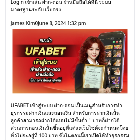
Login เข้าเล่น ฝาก-ถอน ผ่านมือถือได้ที่นี่ ระบบ
มาตรฐานระดับ เว็บตรง
James Kim0June 8, 2024 1:32 pm
UFABET เข้าสู่ระบบ ฝาก-ถอน เป็นเมนูสำหรับการทำ
ธุรกรรมฝากเงินและถอนเงิน สำหรับการฝากเงินนั้น
ลูกค้าสามารถฝากได้แบบไม่มีขั้นต่ำ 1 บาทก็ฝากได้
ส่วนการถอนเงินนั้นขึ้นอยู่ที่แต่ละเว็บไซต์จะกำหนดโดย
ทั่วไปจะอยู่ที่ 100 บาท ซึ่งในตอนนี้เราเปิดให้ทำธุรกรรม