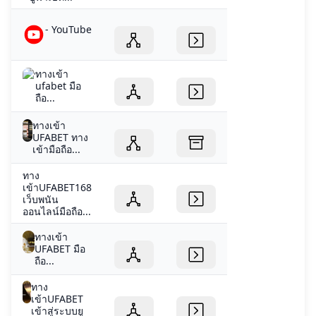
- YouTube
ทางเข้า
ufabet มือ
ถือ...
ทางเข้า
UFABET ทาง
เข้ามือถือ...
ทาง
เข้าUFABET168
เว็บพนัน
ออนไลน์มือถือ...
ทางเข้า
UFABET มือ
ถือ...
ทาง
เข้าUFABET
เข้าสู่ระบบยู