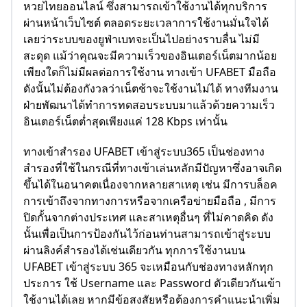
หวยไทยออนไลน์ ซึ่งสามารถเข้าใช้งานได้ทุกบริการ
ผ่านหน้าเว็บไซต์ ตลอดระยะเวลาการใช้งานมั่นใจได้
เลยว่าระบบของยูฟ่าเบทจะเป็นไปอย่างราบลื่น ไม่มี
สะดุด แม้ว่าคุณจะมีความเร็วของอินเตอร์เน็ตมากน้อย
เพียงใดก็ไม่มีผลต่อการใช้งาน ทางเข้า UFABET มือถือ
ดังนั้นไม่ต้องกังวลว่าเน็ตช้าจะใช้งานไม่ได้ ทางทีมงาน
ฝ่ายพัฒนาได้ทำการทดสอบระบบมาแล้วด้วยความเร็ว
อินเตอร์เน็ตต่ำสุดเพียงแค่ 128 Kbps เท่านั้น
ทางเข้าสำรอง UFABET เข้าสู่ระบบ365 เป็นช่องทาง
สำรองที่ใช้ในกรณีที่ทางเข้าเล่นหลักมีปัญหาซึ่งอาจเกิด
ขึ้นได้ในอนาคตเนื่องจากหลายสาเหตุ เช่น มีการบล็อค
การเข้าถึงจากทางการหรือจากเครือข่ายมือถือ , มีการ
ปิดกั้นจากต่างประเทศ และสาเหตุอื่นๆ ที่ไม่คาดคิด ดัง
นั้นเพื่อเป็นการป้องกันไว้ก่อนท่านสามารถเข้าสู่ระบบ
ผ่านลิงค์สำรองได้เช่นเดียวกัน ทุกการใช้งานบน
UFABET เข้าสู่ระบบ 365 จะเหมือนกับช่องทางหลักทุก
ประการ ใช้ Username และ Password ตัวเดียวกันเข้า
ใช้งานได้เลย หากมีข้อสงสัยหรือต้องการคำแนะนำเพิ่ม