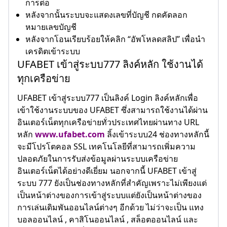
การต่อ
หลังจากนั้นระบบจะแสดงเลขที่บัญชี กดคัดลอก
หมายเลขบัญชี
หลังจากโอนเรียบร้อยให้คลิก “อัพโหลดสลิป” เพื่อนำ
เครดิตเข้าระบบ
UFABET เข้าสู่ระบบ777 ลิงค์หลัก ใช้งานได้
ทุกเครือข่าย
UFABET เข้าสู่ระบบ777 เป็นลิงค์ Login ลิงค์หลักเพื่อ
เข้าใช้งานระบบของ UFABET ซึ่งสามารถใช้งานได้ผ่าน
อินเตอร์เน็ตทุกเครือข่ายทั่วประเทศไทยผ่านทาง URL
หลัก
www.ufabet.com
ลิ้งเข้าระบบ24 ช่องทางหลักนี้
จะมีโปรโตคอล SSL เทคโนโลยีที่สามารถเพิ่มความ
ปลอดภัยในการรับส่งข้อมูลผ่านระบบเครือข่าย
อินเตอร์เน็ตได้อย่างดีเยี่ยม นอกจากนี้ UFABET เข้าสู่
ระบบ 777 ยังเป็นช่องทางหลักที่สำคัญเพราะไม่เพียงแต่
เป็นหน้าต่างของการเข้าสู่ระบบแต่ยังเป็นหน้าต่างของ
การเล่นเดิมพันออนไลน์ต่างๆ อีกด้วย ไม่ว่าจะเป็น แทง
บอลออนไลน์ , คาสิโนออนไลน์ , สล็อตออนไลน์ และ