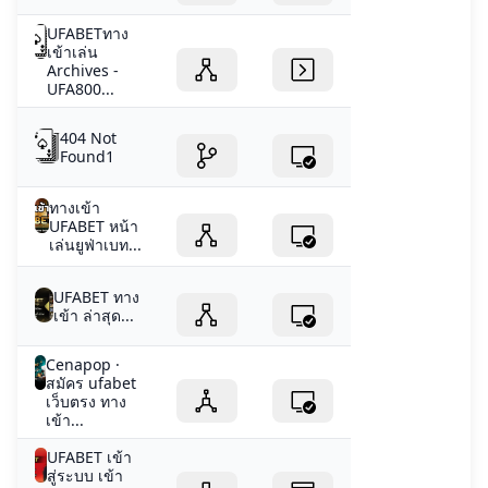
UFABETทาง
เข้าเล่น
Archives -
UFA800...
404 Not
Found1
ทางเข้า
UFABET หน้า
เล่นยูฟ่าเบท...
UFABET ทาง
เข้า ล่าสุด...
Cenapop ·
สมัคร ufabet
เว็บตรง ทาง
เข้า...
UFABET เข้า
สู่ระบบ เข้า