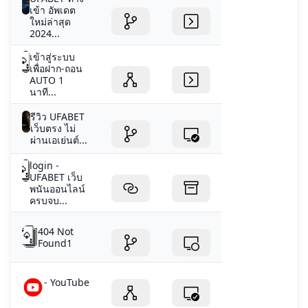
เข้า อัพเดต
ใหม่ล่าสุด
2024...
เข้าสู่ระบบ
เพื่อฝาก-ถอน
AUTO 1
นาที...
รีวิว UFABET
เว็บตรง ไม่
ผ่านเอเย่นต์...
login -
UFABET เว็บ
พนันออนไลน์
ครบจบ...
404 Not
Found1
- YouTube