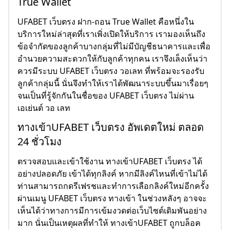
True Wallet
UFABET เว็บตรง ฝาก-ถอน True Wallet คือหนึ่งใน
บริการใหม่ล่าสุดที่เราเพิ่งเปิดให้บริการ เรามองเห็นถึง
ข้อจำกัดของลูกค้าบางกลุ่มที่ไม่มีบัญชีธนาคารและเพื่อ
อำนวยความสะดวกให้กับลูกค้าทุกคน เราจึงเล็งเห็นว่า
ควรมีระบบ UFABET เว็บตรง วอเลท ที่พร้อมจะรองรับ
ลูกค้ากลุ่มนี้ นั่นจึงทำให้เราได้พัฒนาระบบขึ้นมาเรื่อยๆ
จนเป็นที่รู้จักกันในชื่อของ UFABET เว็บตรง ไม่ผ่าน
เอเย่นต์ วอ เลท
ทางเข้าUFABET เว็บตรง อัพเดตใหม่ ตลอด
24 ชั่วโมง
ตรวจสอบและเข้าใช้งาน ทางเข้าUFABET เว็บตรง ได้
อย่างปลอดภัย เข้าได้ทุกลิงค์ หากมีลิงค์ไหนที่เข้าไม่ได้
ท่านสามารถกดรีเฟรชและทำการเลือกลิงค์ใหม่อีกครั้ง
ผ่านเมนู UFABET เว็บตรง ทางเข้า ในช่วงหลังๆ อาจจะ
เห็นได้ว่าทางการมีการเข้มงวดต่อเว็บไซต์เดิมพันอย่าง
มาก นั่นเป็นเหตุผลที่ทำให้ ทางเข้าUFABET ถูกบล็อค