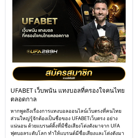
UFABET เว็บพนัน แทงบอลที่ครองใจคนไทย
ตลอดกาล
หากพูดถึงเรื่องการแทงบอลออนไลน์เว็บตรงที่คนไทย
ส่วนใหญ่รู้จักต้องเป็นชื่อของ UFABETเว็บตรง อย่าง
แน่นอน ด้วยแบรนด์ดิ้งที่มีชื่อเสียงโด่งดังมาจาก UFA
ฟุตบอลระดับโลก ทำให้แบรนด์มีชื่อเสียงและโด่งดังมา