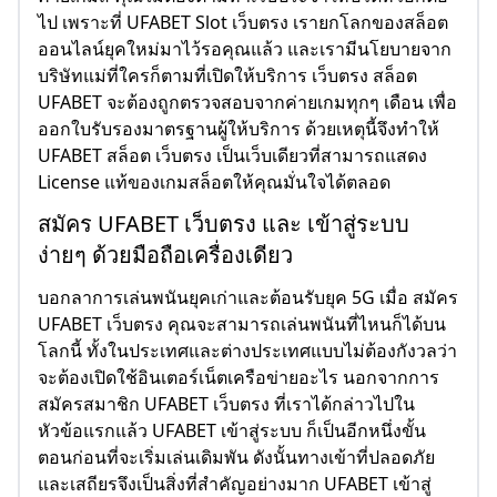
ไป เพราะที่ UFABET Slot เว็บตรง เรายกโลกของสล็อต
ออนไลน์ยุคใหม่มาไว้รอคุณแล้ว และเรามีนโยบายจาก
บริษัทแม่ที่ใครก็ตามที่เปิดให้บริการ เว็บตรง สล็อต
UFABET จะต้องถูกตรวจสอบจากค่ายเกมทุกๆ เดือน เพื่อ
ออกใบรับรองมาตรฐานผู้ให้บริการ ด้วยเหตุนี้จึงทำให้
UFABET สล็อต เว็บตรง เป็นเว็บเดียวที่สามารถแสดง
License แท้ของเกมสล็อตให้คุณมั่นใจได้ตลอด
สมัคร UFABET เว็บตรง และ เข้าสู่ระบบ
ง่ายๆ ด้วยมือถือเครื่องเดียว
บอกลาการเล่นพนันยุคเก่าและต้อนรับยุค 5G เมื่อ สมัคร
UFABET เว็บตรง คุณจะสามารถเล่นพนันที่ไหนก็ได้บน
โลกนี้ ทั้งในประเทศและต่างประเทศแบบไม่ต้องกังวลว่า
จะต้องเปิดใช้อินเตอร์เน็ตเครือข่ายอะไร นอกจากการ
สมัครสมาชิก UFABET เว็บตรง ที่เราได้กล่าวไปใน
หัวข้อแรกแล้ว UFABET เข้าสู่ระบบ ก็เป็นอีกหนึ่งขั้น
ตอนก่อนที่จะเริ่มเล่นเดิมพัน ดังนั้นทางเข้าที่ปลอดภัย
และเสถียรจึงเป็นสิ่งที่สำคัญอย่างมาก UFABET เข้าสู่