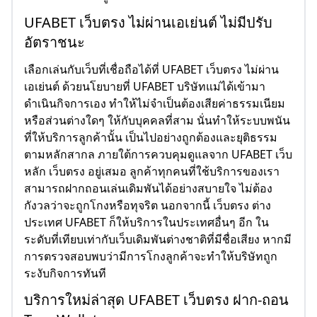
UFABET เว็บตรง ไม่ผ่านเอเย่นต์ ไม่มีปรับ
อัตราชนะ
เลือกเล่นกับเว็บที่เชื่อถือได้ที่ UFABET เว็บตรง ไม่ผ่าน
เอเย่นต์ ด้วยนโยบายที่ UFABET บริษัทแม่ได้เข้ามา
ดำเนินกิจการเอง ทำให้ไม่จำเป็นต้องเสียค่าธรรมเนียม
หรือส่วนต่างใดๆ ให้กับบุคคลที่สาม นั่นทำให้ระบบพนัน
ที่ให้บริการลูกค้านั้น เป็นไปอย่างถูกต้องและยุติธรรม
ตามหลักสากล ภายใต้การควบคุมดูแลจาก UFABET เว็บ
หลัก เว็บตรง อยู่เสมอ ลูกค้าทุกคนที่ใช้บริการของเรา
สามารถฝากถอนเล่นเดิมพันได้อย่างสบายใจ ไม่ต้อง
กังวลว่าจะถูกโกงหรือทุจริต นอกจากนี้ เว็บตรง ต่าง
ประเทศ UFABET ก็ให้บริการในประเทศอื่นๆ อีก ใน
ระดับที่เทียบเท่ากับเว็บเดิมพันต่างชาติที่มีชื่อเสียง หากมี
การตรวจสอบพบว่ามีการโกงลูกค้าจะทำให้บริษัทถูก
ระงับกิจการทันที
บริการใหม่ล่าสุด UFABET เว็บตรง ฝาก-ถอน