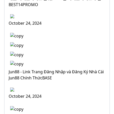
BEST14PROMO
October 24, 2024
Jun88 - Link Trang Đăng Nhập và Đăng Ký Nhà Cái
Jun88 Chính ThứcBASE
October 24, 2024