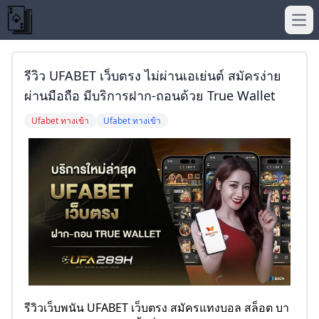
Ope
รีวิว UFABET เว็บตรง ไม่ผ่านเอเย่นต์ สมัครง่าย
ผ่านมือถือ มีบริการฝาก-ถอนด้วย True Wallet
Ufabet ทางเข้า
Ufabet ทางเข้า
รีวิวเว็บพนัน UFABET เว็บตรง สมัครแทงบอล สล็อต บา