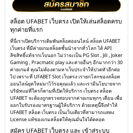
สล็อต UFABET เว็บตรง เปิดให้เล่นสล็อตครบ
ทุกค่ายที่แรก
ที่นี่เราเปิดบริการเดิมพันสล็อตออนไลน์ สล็อต UFABET
เว็บตรง ที่มีค่ายเกมสล็อตชั้นนำจากทั่วโลก ได้ API
ลิขสิทธิ์แท้จากเว็บนอก ไม่ว่าจะเป็น PG Slot , Jili , Joker
Gaming , Pracmatic play และค่ายอื่นๆ อีกมากกว่า 30
ค่ายเกมส์ คุณไม่ต้องตามหาเว็บประจำให้ปวดหัวอีกต่อ
ไป เพราะที่ UFABET Slot เว็บตรง เรายกโลกของสล็อต
ออนไลน์ยุคใหม่มาไว้รอคุณแล้ว และเรามีนโยบายจาก
บริษัทแม่ที่ใครก็ตามที่เปิดให้บริการ เว็บตรง สล็อต
UFABET จะต้องถูกตรวจสอบจากค่ายเกมทุกๆ เดือน เพื่อ
ออกใบรับรองมาตรฐานผู้ให้บริการ ด้วยเหตุนี้จึงทำให้
UFABET สล็อต เว็บตรง เป็นเว็บเดียวที่สามารถแสดง
License แท้ของเกมสล็อตให้คุณมั่นใจได้ตลอด
สมัคร UFABET เว็บตรง และ เข้าสู่ระบบ