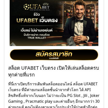
สล็อต UFABET เว็บตรง เปิดให้เล่นสล็อตครบ
ทุกค่ายที่แรก
ที่นี่เราเปิดบริการเดิมพันสล็อตออนไลน์ สล็อต UFABET
เว็บตรง ที่มีค่ายเกมสล็อตชั้นนำจากทั่วโลก ได้ API
ลิขสิทธิ์แท้จากเว็บนอก ไม่ว่าจะเป็น PG Slot , Jili , Joker
Gaming , Pracmatic play และค่ายอื่นๆ อีกมากกว่า 30
ค่ายเกมส์ คุณไม่ต้องตามหาเว็บประจำให้ปวดหัวอีกต่อ