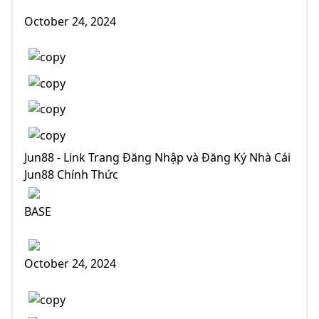
October 24, 2024
Jun88 - Link Trang Đăng Nhập và Đăng Ký Nhà Cái
Jun88 Chính Thức
BASE
October 24, 2024