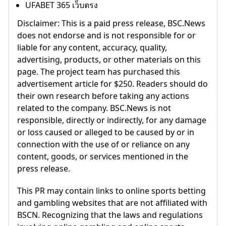
UFABET 365 เว็บตรง
Disclaimer: This is a paid press release, BSC.News
does not endorse and is not responsible for or
liable for any content, accuracy, quality,
advertising, products, or other materials on this
page. The project team has purchased this
advertisement article for $250. Readers should do
their own research before taking any actions
related to the company. BSC.News is not
responsible, directly or indirectly, for any damage
or loss caused or alleged to be caused by or in
connection with the use of or reliance on any
content, goods, or services mentioned in the
press release.
This PR may contain links to online sports betting
and gambling websites that are not affiliated with
BSCN. Recognizing that the laws and regulations