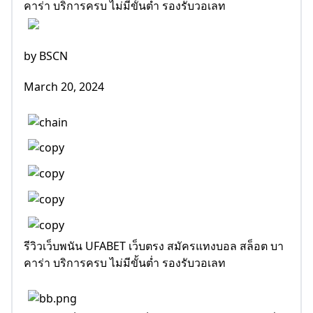
คาร่า บริการครบ ไม่มีขั้นต่ำ รองรับวอเลท
by BSCN
March 20, 2024
รีวิวเว็บพนัน UFABET เว็บตรง สมัครแทงบอล สล็อต บา
คาร่า บริการครบ ไม่มีขั้นต่ำ รองรับวอเลท