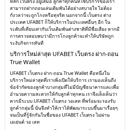
หลัก เว็บตรง อยู่เสมอ ลูกค้าทุกคนที่ใช้บริการของเรา
สามารถฝากถอนเล่นเดิมพันได้อย่างสบายใจ ไม่ต้อง
กังวลว่าจะถูกโกงหรือทุจริต นอกจากนี้ เว็บตรง ต่าง
ประเทศ UFABET ก็ให้บริการในประเทศอื่นๆ อีก ใน
ระดับที่เทียบเท่ากับเว็บเดิมพันต่างชาติที่มีชื่อเสียง หากมี
การตรวจสอบพบว่ามีการโกงลูกค้าจะทำให้บริษัทถูก
ระงับกิจการทันที
บริการใหม่ล่าสุด UFABET เว็บตรง ฝาก-ถอน
True Wallet
UFABET เว็บตรง ฝาก-ถอน True Wallet คือหนึ่งใน
บริการใหม่ล่าสุดที่เราเพิ่งเปิดให้บริการ เรามองเห็นถึง
ข้อจำกัดของลูกค้าบางกลุ่มที่ไม่มีบัญชีธนาคารและเพื่อ
อำนวยความสะดวกให้กับลูกค้าทุกคน เราจึงเล็งเห็นว่า
ควรมีระบบ UFABET เว็บตรง วอเลท ที่พร้อมจะรองรับ
ลูกค้ากลุ่มนี้ นั่นจึงทำให้เราได้พัฒนาระบบขึ้นมาเรื่อยๆ
จนเป็นที่รู้จักกันในชื่อของ UFABET เว็บตรง ไม่ผ่าน
เอเย่นต์ วอ เลท