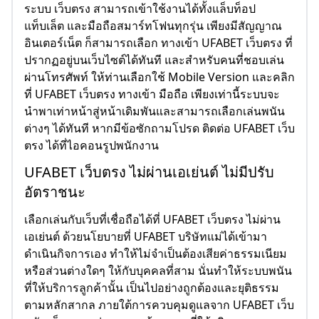
ระบบ เว็บตรง สามารถเข้าใช้งานได้ทั้งแล็บท็อป
แท็บเล็ต และมือถือสมาร์ทโฟนทุกรุ่น เพียงมีสัญญาณ
อินเตอร์เน็ต ก็สามารถเลือก ทางเข้า UFABET เว็บตรง ที่
ปรากฏอยู่บนเว็บไซต์ได้ทันที และสำหรับคนที่ชอบเล่น
ผ่านโทรศัพท์ ให้ท่านเลือกใช้ Mobile Version และคลิก
ที่ UFABET เว็บตรง ทางเข้า มือถือ เพียงเท่านี้ระบบจะ
นำพาเท่าหน้าสู่หน้าเดิมพันและสามารถเลือกเล่นพนัน
ต่างๆ ได้ทันที หากมีข้อซักถามโปรด ติดต่อ UFABET เว็บ
ตรง ได้ที่ไอคอนรูปพนักงาน
UFABET เว็บตรง ไม่ผ่านเอเย่นต์ ไม่มีปรับ
อัตราชนะ
เลือกเล่นกับเว็บที่เชื่อถือได้ที่ UFABET เว็บตรง ไม่ผ่าน
เอเย่นต์ ด้วยนโยบายที่ UFABET บริษัทแม่ได้เข้ามา
ดำเนินกิจการเอง ทำให้ไม่จำเป็นต้องเสียค่าธรรมเนียม
หรือส่วนต่างใดๆ ให้กับบุคคลที่สาม นั่นทำให้ระบบพนัน
ที่ให้บริการลูกค้านั้น เป็นไปอย่างถูกต้องและยุติธรรม
ตามหลักสากล ภายใต้การควบคุมดูแลจาก UFABET เว็บ