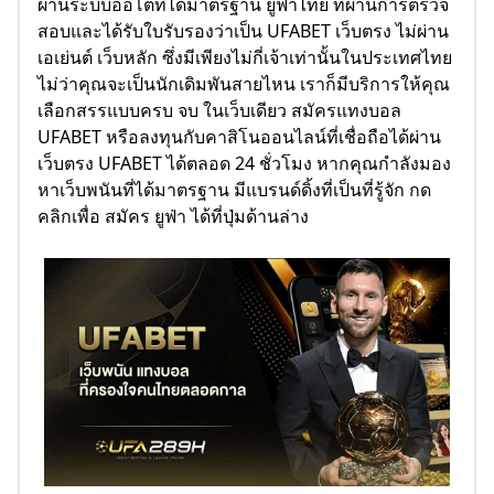
ผ่านระบบออโต้ที่ได้มาตรฐาน ยูฟ่าไทย ที่ผ่านการตรวจ
สอบและได้รับใบรับรองว่าเป็น UFABET เว็บตรง ไม่ผ่าน
เอเย่นต์ เว็บหลัก ซึ่งมีเพียงไม่กี่เจ้าเท่านั้นในประเทศไทย
ไม่ว่าคุณจะเป็นนักเดิมพันสายไหน เราก็มีบริการให้คุณ
เลือกสรรแบบครบ จบ ในเว็บเดียว สมัครแทงบอล
UFABET หรือลงทุนกับคาสิโนออนไลน์ที่เชื่อถือได้ผ่าน
เว็บตรง UFABET ได้ตลอด 24 ชั่วโมง หากคุณกำลังมอง
หาเว็บพนันที่ได้มาตรฐาน มีแบรนด์ดิ้งที่เป็นที่รู้จัก กด
คลิกเพื่อ สมัคร ยูฟ่า ได้ที่ปุ่มด้านล่าง