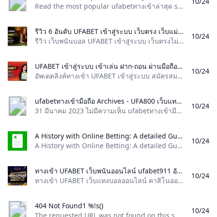
10/24
Read the most popular ufabetทางเข้าล่าสุด stories on Wattpad, the world’s largest social storytelling platform. Sort by: Hot Hot New
รีวิว 6 อันดับ UFABET เข้าสู่ระบบ เว็บตรง เว็บแม่ ที่ดีที่สุด 2024 รีวิว เว็บพนันบอล UFABET เข้าสู่ระบบ เว็บตรงไม่ผ่านเอเย่นต์ พร้อมลายละเอียด โปรโมชั่น ระบบเว็บ อัพเดทใหม่ล่าสุด 2024
10/24
รีวิว เว็บพนันบอล UFABET เข้าสู่ระบบ เว็บตรงไม่ผ่านเอเย่นต์ พร้อมลายละเอียด โปรโมชั่น ระบบเว็บ อัพเดทใหม่ล่าสุด 2024 รีวิว เว็บพนันบอล UFABET เข้าสู่ระบบ เว็บตรงไม่ผ่านเอเย่นต์ พร้อมลายละเอียด โปรโมชั่น ระบบเว็บ อัพเดทใหม่ล่าสุด 2024 HemaUpdated on: 29 May 2024 4:29 pmUpdated on: 29 May 2024 4:29 pmรายชื่อเว็บไซต์ UFABET เข้าสู่ระบบ อัปเดตใหม่ล่าสุด 2024 เว็บไซต์ ทางเข้า ufabet มือถือ มีให้บริการมากมาย แต่ละเว็บไซต์มีจุดเด่นและโปรโมชั่นที่แตกต่างกันไป ทางที่ดีควรเลือกเว็บไซต์ ufabet ทางเข้า ที่น่าเชื่อถือ ปลอดภัย และมีบริการที่ดี ที่ทางเราได้แนะนำ UFA289 เว็บแทงบอลอันดับ1 ที่พร้อมให้บริการในทุกๆด้าน เว็บยอดนิยมที่นักพนันบอลต่างให้ความสนใจ ด้วย อัตราต่อรองบอล ที่เป็นสากล ราคาบอลที่ดีที่สุด ระบบการเดิมพันที่ทันสมัย บริการที่ครบครัน ความมั่นคง ปลอดภัย และ โปรโมชั่นสุดคุ้ม นำเสนออัตราต่อรองบอลที่เป็นสากลให้ราคาดีที่สุด มั่นใจได้ว่าท่านจะได้รับผลตอบแทนคุ้มค่าระบบการเดิมพัน ระบบเดิมพันที่ทันสมัย ใช้งานง่าย รองรับทุกอุปกรณ์ แทงบอลสะดวก รวดเร็ว ปลอดภัย บริการที่ครบครัน ให้บริการแทงบอลออนไลน์ทุกลีกทั่วโลก ครบทุกกีฬา พร้อมเกมส์คาสิโนให้เล่นมากมาย ความมั่นคง ปลอดภัยเว็บไซต์ได้รับใบอนุญาตถูกต้อง มั่นคง ปลอดภัย เล่นแล้วได้เงินจริง โปรโมชั่นสุดคุ้ม โปรโมชั่นพิเศษมากมาย สมัครสมาชิกใหม่รับโบนัสฟรี ufabet เข้าสู่ระบบ ฝาก-ถอน รวดเร็ว ตอบโจทย์นักพนันที่ชื่นชอบการพนันออนไลน์ทุกรูปแบบ สมัครแทงบอล ufabet เลยวันนี้ รับโปรโมชั่นพิเศษ ต้อนรับสมาชิกใหม่ก่อนใคร
UFABET เข้าสู่ระบบ เข้าเล่น ฝาก-ถอน ผ่านมือถือ เช็คทางเข้าใหม่ล่าสุดที่นี่ - Complete Sports อัพเดตลิงค์ทางเข้า UFABET เข้าสู่ระบบ สมัครสมาชิก Login เข้าเล่น ฝาก-ถอน ผ่านมือถือได้ที่นี่ ระบบมาตรฐานระดับ เว็บตรง
10/24
อัพเดตลิงค์ทางเข้า UFABET เข้าสู่ระบบ สมัครสมาชิก Login เข้าเล่น ฝาก-ถอน ผ่านมือถือได้ที่นี่ ระบบมาตรฐานระดับ เว็บตรง James Kim0June 8, 2024 1:32 pm UFABET เข้าสู่ระบบ ฝาก-ถอน เป็นเมนูสำหรับการทำธุรกรรมฝากเงินและถอนเงิน สำหรับการฝากเงินนั้นลูกค้าสามารถฝากได้แบบไม่มีขั้นต่ำ 1 บาทก็ฝากได้ ส่วนการถอนเงินนั้นขึ้นอยู่ที่แต่ละเว็บไซต์จะกำหนดโดยทั่วไปจะอยู่ที่ 100 บาท ซึ่งในตอนนี้เราเปิดให้ทำธุรกรรมได้ผ่าน 2 ช่องทางหลัก คือ บัญชีธนาคาร และ บัญชีทรูวอเลท (True Wallet) ซึ่งในอนาคตจะมีช่องทางใหม่เพิ่มขึ้นมานั่นคือ บัญชีคริปโทเคอร์เรนซี ทุกการทำธุรกรรมจะเกิดขึ้นบนระบบอัตโนมัติทั้งหมดแบบ 100% เต็ม นั่นจึงทำให้ยอดฝากถอนถูกดำเนินการได้อย่างรวดเร็ว แต่ในกรณีที่มีการล่าช้าหรือดีเลย์ที่เกิดขึ้นจากฝั่งธนาคาร อาจจะทำให้ระบบของ UFABET เข้าสู่ระบบ ฝากถอน ใช้เวลาในการทำรายการมากขึ้นกว่าเดิมเล็กน้อย สำหรับสมาชิกใหม่สามารถศึกษาขั้นตอนการฝาก-ถอนเงินของทั้ง 2 ช่องทางได้จากหัวข้อย่อยถัดไป วิธีใช้งาน UFABET เข้าสู่ระบบ ฝาก-ถอน ธนาคาร เลือกฝากแบบ “ทศนิยม” กรอกจำนวนยอดเงินที่ต้องการฝาก จากนั้นกดดำเนินการต่อ ระบบจะแสดงบัญชีฝากของเว็บ โอนเงินตามจำนวนเป็นจุดทศนิยมตามที่ระบบแจ้ง วิธีใช้งาน UFABET เข้าสู่ระบบ ฝาก-ถอน True Wallet เลือกฝากแบบ “แจ้งสลิป” กรอกจำนวนยอดเงินที่ต้องการฝาก จากนั้นกดดำเนินการต่อ หลังจากนั้นระบบจะแสดงเลขที่บัญชี กดคัดลอกหมายเลขบัญชี หลังจากโอนเรียบร้อยให้คลิก “อัพโหลดสลิป” เพื่อนำเครดิตเข้าระบบ UFABET เข้าสู่ระบบ777 ลิงค์หลัก ใช้งานได้ทุกเครือข่าย UFABET เข้าสู่ระบบ777 เป็นลิงค์ Login ลิงค์หลักเพื่อเข้าใช้งานระบบของ UFABET ซึ่งสามารถใช้งานได้ผ่านอินเตอร์เน็ตทุกเครือข่ายทั่วประเทศไทยผ่านทาง URL หลัก www.
ufabetทางเข้ามือถือ Archives - UFA800 เว็บแทงบอล คาสิโนสด เกมสล็อต ครบจบในเว็บเดียว %!s()
10/24
31 มีนาคม 2023 ไม่มีความเห็น ufabetทางเข้ามือถือ คาสิโนออนไลน์ เว็บตรงครบวงจร ufabetทางเข้ามือถือ เว็บคาสิโนออนไลน์ UFA800 by UFABET เดิมพันออนไลน์รูปแบบใหม่ มาแรงที่สุดในปีนี้ กับ ยูฟ่า800 ยูฟ่าเบทบนมือถือ ซึ่งท่านสามารถเดิมพันได้ทั้ง แทงบอลออนไลน์ และ คาสิโนออนไลน์ รูปแบบใหม่ที่สามารถเดิมพันได้แล้วบนมือถือ โดยเว็บไซต์ได้รับความนิยมเป็นอันดับต้นๆของไทยและเอเชีย การันตีจากยอดผู้ใช้งานกว่า 800,000 บัญชีผู้ใช้ ทั้งผู้ใช้งานหน้าใหม่ และนักเดิมพันมืออาชีพไว้วางใจให้ ยูฟ่าเบท เว็บufabetบนมือถือ เป็นเว็บเดิมพันออนไลน์อันดับ 1 ที่ครองใจใครหลายๆคน ทั้งนี้เพื่อความสะดวกของผู้ใช้งาน สามารเข้าใช้งานได้ทุกช่องทางทั้ง คอมพิวเตอร์ โน๊ตบุ๊ค สมาร์ทโฟนมือถือทุกระบบทั้ง Android และ iOS พร้อมบริการอย่างดีเยี่ยมด้วยพนักงานมืออาชีพที่คอยช่วยเหลือท่านทันที เปิดให้บริการทุกวัน สะดวก รวดเร็ว ปลอดภัย บริการดีตลอด 24 ชั่วโมง UFABETทางเข้ามือถือ เว็บเดิมพันไม่มีขั้นต่ำ UFA800 เว็บufabetบนมือถือ ท่านสามารถแทงบอลออนไลน์ครบทุกคู่ เดิมพันufabetมือถือ ดูฟรีทุกลีกดังจากทั่วทุกมุมโลกอาทิ พรีเมียร์ลีก, ลาลีกาสเปน, บุนเดสลีกา, ลีกเอิง, ไทยลีก และลีกชั้นนำอีกมากมาย นอกจากนี้ยังเปิดให้บริการคาสิโนครบวงจรไม่ว่าจะเป็น บาคาร่าออนไลน์, สล็อตออนไลน์, รูเล็ตต์ออนไลน์, ไฮโลบนมือถือ, เกมยิงปลา และ เกมฮอลล์กว่า 1,000 เกมส์ให้ท่านได้เลือก เดิมพันขั้นต่ำเริ่มต้นเพียง 10 บาทเท่านั้น แทงบอลออนไลน์เริ่มต้นที่ 2-12 คู่ต่อหนึ่งบิลเดิมพัน คืนค่าคอมมิชชั่นแทงบอลออนไลน์ 0.
A History with Online Betting: A detailed Guide %!s()
10/24
A History with Online Betting: A detailed Guide
ทางเข้า UFABET เว็บพนันออนไลน์ ufabet911 อันดับ1ในไทย ทางเข้า UFABET เว็บแทงบอลออนไลน์ คาสิโนออนไลน์ บาคาร่าออนไลน์ เว็บพนันตรง ไม่ผ่าน เอเย่นต์ ฝากถอนรวดเร็ว ระบบอัตโนมัติ UFABET911
10/24
ทางเข้า UFABET เว็บแทงบอลออนไลน์ คาสิโนออนไลน์ บาคาร่าออนไลน์ เว็บพนันตรง ไม่ผ่าน เอเย่นต์ ฝากถอนรวดเร็ว ระบบอัตโนมัติ UFABET911 ทางเข้า UFABET กับเว็บเกมพนันออนไลน์ที่ดีที่สุด ทำเงินและกำไรได้ยอดเยี่ยมที่สุด ต้องเว็บเดิมพัน UFABET911 เท่านั้น เราเป็นเว็บเกมพนันที่มีการเดิมพันที่หลากหลาย ไม่ว่าจะเป็นกีฬาออนไลน์ หรือเกมที่ส่งตรงจากคาสิโนสด อีกทั้งเว็บของเรายังเป็นเว็บเกมพนันออนไลน์ที่ทันสมัย เล่นได้ง่าย เดิมพันได้ตลอด 24 ชั่วโมง ทุกท่านสามารถเดิมพันได้กับทุกแพลตฟอร์ม ไม่ว่าจะเป็นการเดิมพันผ่านโทรศัพท์มือถืออย่างระบบ iOS หรือระบบ Android หรือหากใครถนัดและชื่นชอบการเล่นผ่านระบบ PC แท็บเล็ต ก็สามารถเข้าเล่นได้ตามสะดวก หากท่านใดที่สนใจอยากสอบถามเพิ่มเติม หรืออยากสมัครสมาชิกกับเว็บเดิมพันออนไลน์ที่ดีที่สุด ท่านสามารถสมัครสมาชิกได้ที่นี่ LINE@ สมัครสมาชิก: @911ufav3 หรือสมาชิกท่านใดที่อยากฝาก-ถอน ก็สามารถแอดไลน์มาได้ที่LINE@ ฝาก-ถอน :@911call ทางเข้า ufabetที่คนเล่นเยอะที่สุด ที่กำลังเป็นที่นิยม 2022 ทางเข้าufabet ทางเข้าufabet168 ทางเข้าufabet777 ทางเข้าufabet191 ทางเข้า ufabet888 เว็บพนันออนไลน์ UFABET911 เป็นเว็บเดิมพัน ufabet ทางเข้าอันดับ 1 ของไทย ที่ทุกท่านจะสามารถเดิมพันเกมและกีฬาทุกชนิดผ่านทาง ufabet เว็บแม่ เว็บตรง ไม่ใช่การเล่นผ่านเว็บเอเย่นต์อย่างแน่นอน เพราะเว็บไซต์ของเราได้เปิดให้บริการมาอย่างยาวนาน ท่านจึงเดิมพันและใช้บริการผ่านเว็บไซต์ของเราได้สะดวกสบาย ทำรายการทุกอย่างได้ง่าย ไม่ยุ่งยากอย่างที่คิด อีกทั้งลูกค้าทุกท่านไม่จำเป็นต้องดาวน์โหลดแอปพลิเคชันให้เสียเวลา เพราะท่านสามารถเดิมพันผ่านเบราว์เซอร์ที่สามารถเข้าอินเทอร์เน็ตได้เลยทันที เราสามารถการันตีให้กับทุกท่านได้เลยว่า ท่านจะสนุกไปกับการเดิมพันจากเว็บของเราได้อย่างแน่นอน และท่านยังสามารถเข้าเล่นได้ทุกวัน ไม่จำเป็นต้องเสียเวลาเดินทางไกลให้เสียเวลา เพราะเว็บของเราสะดวกสบายที่สุด เป็นเว็บออนไลน์ที่เข้าใช้งานได้ง่าย ไม่มีผิดหวังอย่างแน่นอน
404 Not Found1 %!s()
10/24
The requested URL was not found on this server. Additionally, a 404 Not Found error was encountered while trying to use an ErrorDocument to handle the request.