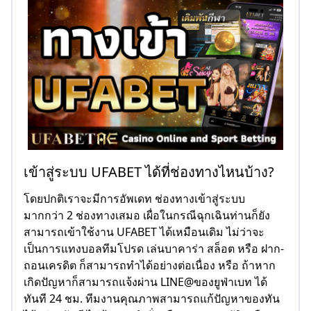
เข้าสู่ระบบ UFABET ได้ที่ช่องทางไหนบ้าง?
โดยปกติเราจะมีการอัพเดท ช่องทางเข้าสู่ระบบ
มากกว่า 2 ช่องทางเสมอ เผื่อในกรณีฉุกเฉินท่านก็ยัง
สามารถเข้าใช้งาน UFABET ได้เหมือนเดิม ไม่ว่าจะ
เป็นการแทงบอลทีมโปรด เล่นบาคาร่า สล็อต หรือ ฝาก-
ถอนเครดิต ก็สามารถทำได้อย่างต่อเนื่อง หรือ ถ้าหาก
เกิดปัญหาก็สามารถแจ้งผ่าน LINE@ของยูฟ่าเบท ได้
ทันที 24 ชม. ทีมงานคุณภาพสามารถแก้ปัญหาของทัน