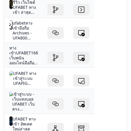
รีวิว เว็บไซต์
UFABET ทาง
เข้า ล่าสุด...
ufabetทาง
เข้ามือถือ
Archives -
UFA800...
ทาง
เข้าUFABET168
เว็บพนัน
ออนไลน์มือถือ...
UFABET ทาง
เข้าสู่ระบบ
UFAPIG...
เข้าสู่ระบบ -
เว็บแทงบอล
UFABET เว็บ
ตรง...
UFABET ทาง
เข้า อัพเดต
ใหม่ล่าสุด