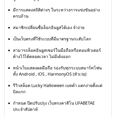
มีการแสดงสถิติต่างๆ ในระหว่างการแข่งขันอย่าง
ครบถ้วน
สมาชิกเปลี่ยนชื่อล็อกอินยูสได้เอง จำง่าย
เป็นเว็บตรงที่ใช้ระบบที่มีมาตรฐานระดับโลก
สามารถล็อคอินยูสเซอร์ในมือถือหรือคอมพิวเตอร์
ค้างไว้ได้ตลอดเวลา ไม่มีเด้งออก
หน้าเว็บแสดงผลมือถือ รองรับทุกระบบสมาร์ทโฟน
ทั้ง Android , iOS , HarmonyOS (หัวเว่ย)
รีวิวสล็อต Lucky Halloween เบทต่ำ แตกง่ายตั้งแต่
บิลแรก
กำหนด ปิดปรับปรุง เว็บตรงคาสิโน UFABETAE
ประจำสัปดาห์