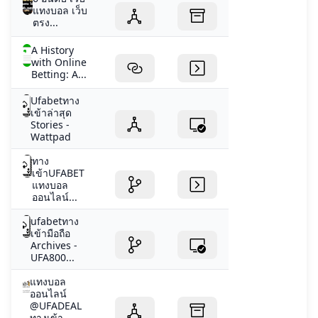
แทงบอล เว็บ
ตรง...
A History
with Online
Betting: A...
Ufabetทาง
เข้าล่าสุด
Stories -
Wattpad
ทาง
เข้าUFABET
แทงบอล
ออนไลน์...
ufabetทาง
เข้ามือถือ
Archives -
UFA800...
แทงบอล
ออนไลน์
@UFADEAL
ทางเข้า