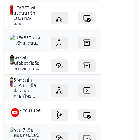
UFABET เข้า
สู่ระบบ เข้า
เล่น ฝาก-
ถอน...
UFABET ทาง
เข้าสู่ระบบ...
ทางเข้า
ufabet มือถือ
ทางเข้าเว็บ...
5 ทางเข้า
UFABET มือ
ถือ ล่าสุด
ภาษาไทย...
- YouTube
รวม 7 เว็บ
พนันออนไลน์