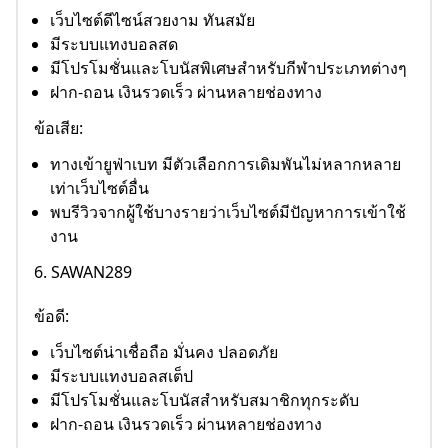
เว็บไซต์ดีไซน์สวยงาม ทันสมัย
มีระบบแทงบอลสด
มีโปรโมชั่นและโบนัสพิเศษสำหรับกีฬาประเภทต่างๆ
ฝาก-ถอน เงินรวดเร็ว ผ่านหลายช่องทาง
ข้อเสีย:
ทางเข้ายูฟ่าเบท มีตัวเลือกการเดิมพันไม่หลากหลาย
เท่าเว็บไซต์อื่น
พบรีวิวจากผู้ใช้บางรายว่าเว็บไซต์มีปัญหาการเข้าใช้
งาน
6. SAWAN289
ข้อดี:
เว็บไซต์น่าเชื่อถือ มั่นคง ปลอดภัย
มีระบบแทงบอลสเต็ป
มีโปรโมชั่นและโบนัสสำหรับสมาชิกทุกระดับ
ฝาก-ถอน เงินรวดเร็ว ผ่านหลายช่องทาง