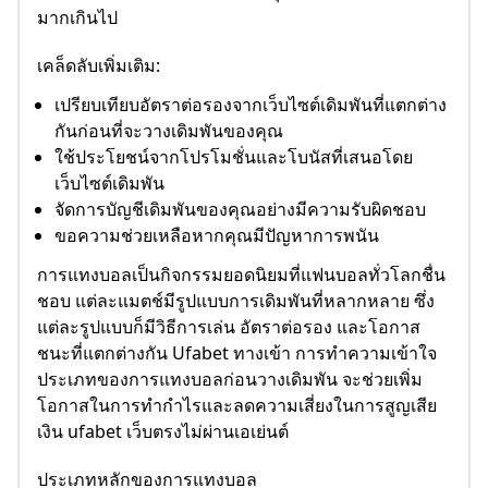
มากเกินไป
เคล็ดลับเพิ่มเติม:
เปรียบเทียบอัตราต่อรองจากเว็บไซต์เดิมพันที่แตกต่าง
กันก่อนที่จะวางเดิมพันของคุณ
ใช้ประโยชน์จากโปรโมชั่นและโบนัสที่เสนอโดย
เว็บไซต์เดิมพัน
จัดการบัญชีเดิมพันของคุณอย่างมีความรับผิดชอบ
ขอความช่วยเหลือหากคุณมีปัญหาการพนัน
การแทงบอลเป็นกิจกรรมยอดนิยมที่แฟนบอลทั่วโลกชื่น
ชอบ แต่ละแมตช์มีรูปแบบการเดิมพันที่หลากหลาย ซึ่ง
แต่ละรูปแบบก็มีวิธีการเล่น อัตราต่อรอง และโอกาส
ชนะที่แตกต่างกัน Ufabet ทางเข้า การทำความเข้าใจ
ประเภทของการแทงบอลก่อนวางเดิมพัน จะช่วยเพิ่ม
โอกาสในการทำกำไรและลดความเสี่ยงในการสูญเสีย
เงิน ufabet เว็บตรงไม่ผ่านเอเย่นต์
ประเภทหลักของการแทงบอล