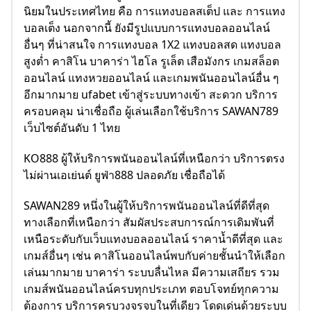
นิยมในประเทศไทย คือ การแทงบอลสเต็ป และ การแทง
บอลเต็ง นอกจากนี้ ยังมีรูปแบบการแทงบอลออนไลน์
อื่นๆ ที่น่าสนใจ การแทงบอล 1X2 แทงบอลสด แทงบอล
สูงต่ำ คาสิโน บาคาร่า ไฮโล รูเล็ต เสือมังกร เกมสล็อต
ออนไลน์ แทงหวยออนไลน์ และเกมพนันออนไลน์อื่น ๆ
อีกมากมาย ufabet เข้าสู่ระบบทางเข้า สะดวก บริการ
ครอบคลุม น่าเชื่อถือ ผู้เล่นเลือกใช้บริการ SAWAN789
เว็บไซต์อันดับ 1 ไทย
KO888 ผู้ให้บริการพนันออนไลน์ที่เหนือกว่า บริการตรง
ไม่ผ่านเอเย่นต์ ยูฟ่า888 ปลอดภัย เชื่อถือได้
SAWAN289 หนึ่งในผู้ให้บริการพนันออนไลน์ที่ดีที่สุด
ทางเลือกที่เหนือกว่า สัมผัสประสบการณ์การเดิมพันที่
เหนือระดับกับเว็บแทงบอลออนไลน์ ราคาน้ำดีที่สุด และ
เกมส์อื่นๆ เช่น คาสิโนออนไลน์พบกับค่ายชั้นนำให้เลือก
เล่นมากมาย บาคาร่า ระบบลื่นไหล มีความเสถียร รวม
เกมส์พนันออนไลน์ครบทุกประเภท ตอบโจทย์ทุกความ
ต้องการ บริการครบวงจรจบในที่เดียว โดดเด่นด้วยระบบ