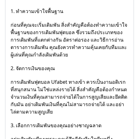
1. ทำความเข้าใจพื้นฐาน
ก่อนที่คุณจะเริ่มเดิมพัน สิ่งสำคัญคือต้องทำความเข้าใจ
พื้นฐานของการเดิมพันฟุตบอล ซึ่งรวมถึงประเภทของ
การเดิมพันที่แตกต่างกัน อัตราต่อรอง และวิธีการอ่าน
ตารางการเดิมพัน คุณยังควรทำความคุ้นเคยกับทีมและ
ผู้เล่นที่คุณกำลังเดิมพันด้วย
2. จัดการเงินของคุณ
การเดิมพันฟุตบอล Ufabet ทางเข้า ควรเป็นงานอดิเรก
ที่สนุกสนาน ไม่ใช่แหล่งรายได้ สิ่งสำคัญคือต้องกำหนด
จำนวนเงินที่คุณสามารถจ่ายได้ในการสูญเสียและยึดติด
กับมัน อย่าเดิมพันเงินที่คุณไม่สามารถจ่ายได้ และอย่า
ไล่ตามความสูญเสีย
3. เลือกการเดิมพันของคุณอย่างชาญฉลาด
อย่าเดิมพันเพียงเพราะคุณรู้สึกดีกับทีมใดทีมหนึ่ง