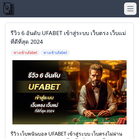
Ope
รีวิว 6 อันดับ UFABET เข้าสู่ระบบ เว็บตรง เว็บแม่
ที่ดีที่สุด 2024
ทางเข้าufabet
ทางเข้าufabet
รีวิว เว็บพนันบอล UFABET เข้าสู่ระบบ เว็บตรงไม่ผ่าน