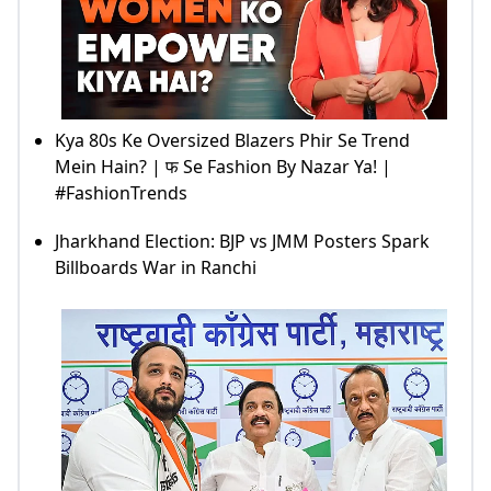
Kya 80s Ke Oversized Blazers Phir Se Trend
Mein Hain? | फ Se Fashion By Nazar Ya! |
#FashionTrends
Jharkhand Election: BJP vs JMM Posters Spark
Billboards War in Ranchi