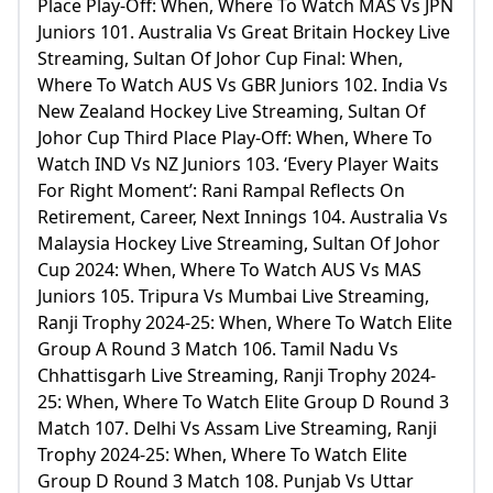
Place Play-Off: When, Where To Watch MAS Vs JPN
Juniors 101. Australia Vs Great Britain Hockey Live
Streaming, Sultan Of Johor Cup Final: When,
Where To Watch AUS Vs GBR Juniors 102. India Vs
New Zealand Hockey Live Streaming, Sultan Of
Johor Cup Third Place Play-Off: When, Where To
Watch IND Vs NZ Juniors 103. ‘Every Player Waits
For Right Moment’: Rani Rampal Reflects On
Retirement, Career, Next Innings 104. Australia Vs
Malaysia Hockey Live Streaming, Sultan Of Johor
Cup 2024: When, Where To Watch AUS Vs MAS
Juniors 105. Tripura Vs Mumbai Live Streaming,
Ranji Trophy 2024-25: When, Where To Watch Elite
Group A Round 3 Match 106. Tamil Nadu Vs
Chhattisgarh Live Streaming, Ranji Trophy 2024-
25: When, Where To Watch Elite Group D Round 3
Match 107. Delhi Vs Assam Live Streaming, Ranji
Trophy 2024-25: When, Where To Watch Elite
Group D Round 3 Match 108. Punjab Vs Uttar