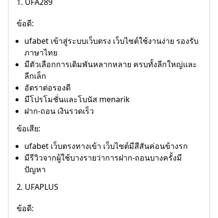
1. UFA289
ข้อดี:
ufabet เข้าสู่ระบบเว็บตรง เว็บไซต์ใช้งานง่าย รองรับ
ภาษาไทย
มีตัวเลือกการเดิมพันหลากหลาย ครบทั้งลีกใหญ่และ
ลีกเล็ก
อัตราต่อรองดี
มีโปรโมชั่นและโบนัส menarik
ฝาก-ถอน เงินรวดเร็ว
ข้อเสีย:
ufabet เว็บตรงทางเข้า เว็บไซต์มีสีสันค่อนข้างรก
มีรีวิวจากผู้ใช้บางรายว่าการฝาก-ถอนบางครั้งมี
ปัญหา
2. UFAPLUS
ข้อดี: