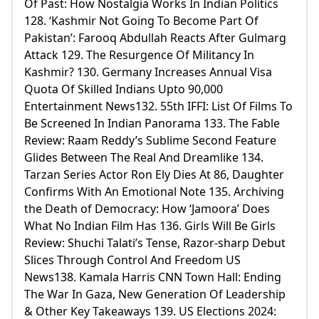
Of Past: How Nostalgia Works In Indian Politics
128. ‘Kashmir Not Going To Become Part Of
Pakistan’: Farooq Abdullah Reacts After Gulmarg
Attack 129. The Resurgence Of Militancy In
Kashmir? 130. Germany Increases Annual Visa
Quota Of Skilled Indians Upto 90,000
Entertainment News132. 55th IFFI: List Of Films To
Be Screened In Indian Panorama 133. The Fable
Review: Raam Reddy’s Sublime Second Feature
Glides Between The Real And Dreamlike 134.
Tarzan Series Actor Ron Ely Dies At 86, Daughter
Confirms With An Emotional Note 135. Archiving
the Death of Democracy: How ‘Jamoora’ Does
What No Indian Film Has 136. Girls Will Be Girls
Review: Shuchi Talati’s Tense, Razor-sharp Debut
Slices Through Control And Freedom US
News138. Kamala Harris CNN Town Hall: Ending
The War In Gaza, New Generation Of Leadership
& Other Key Takeaways 139. US Elections 2024: