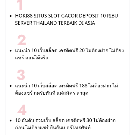
HOKI88 SITUS SLOT GACOR DEPOSIT 10 RIBU
SERVER THAILAND TERBAIK DI ASIA
แนะนำ 10 เว็บสล็อต เครดิตฟรี 20 ไม่ต้องฝาก ไม่ต้อง
แชร์ ถอนได้จริง
แนะนำ 10 เว็บสล็อต เครดิตฟรี 188 ไม่ต้องฝาก ไม่
ต้องแชร์ กดรับทันที แค่สมัคร ล่าสุด
10 อันดับ รวมเว็บ สล็อต เครดิตฟรี 30 ไม่ต้องฝาก
ก่อน ไม่ต้องแชร์ ยืนยันเบอร์โทรศัพท์