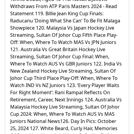
Withdraws From ATP Paris Masters 2024 - Read
Statement 119. Billie Jean King Cup Finals:
Raducanu ‘Doing What She Can’ To Be Fit Malaga
Showpiece 120. Malaysia Vs Japan Hockey Live
Streaming, Sultan Of Johor Cup Fifth Place Play-
Off: When, Where To Watch MAS Vs JPN Juniors
121. Australia Vs Great Britain Hockey Live
Streaming, Sultan Of Johor Cup Final: When,
Where To Watch AUS Vs GBR Juniors 122. India Vs
New Zealand Hockey Live Streaming, Sultan Of
Johor Cup Third Place Play-Off: When, Where To
Watch IND Vs NZ Juniors 123. ‘Every Player Waits
For Right Moment’: Rani Rampal Reflects On
Retirement, Career, Next Innings 124. Australia Vs
Malaysia Hockey Live Streaming, Sultan Of Johor
Cup 2024: When, Where To Watch AUS Vs MAS
Juniors National News126. Day In Pics: October
25, 2024 127. White Beard, Curly Hair, Memories