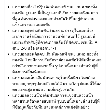
แทงบอลเต็ง (1x2): เดิมพันผลแพ้ ชนะ เสมอ ของทั้ง
สองทีม รูปแบบนี้เป็นรูปแบบที่เรียบง่ายและนิยมมาก
ที่สุด อัตราต่อรองจะแตกต่างกันไปขึ้นอยู่กับความ
แข็งแกร่งของแต่ละทีม
แทงบอลสูงต่ำ:เดิมพันว่าผลรวมประตูในแมตช์จะ
มากกว่าหรือน้อยกว่าจำนวนที่กำหนดไว้ รูปแบบนี้
เหมาะสำหรับผู้ที่คาดเดาผลลัพธ์ที่ชัดเจน เช่น ทีม A
ชนะ 2-0 หรือ เสมอกัน 1-1
แทงบอลแฮนดิแคป:เดิมพันผลแพ้ ชนะ เสมอ ของทั้ง
สองทีม โดยมีการปรับอัตราต่อรองเพื่อให้ทีมที่อ่อนแอ
กว่ามีโอกาสชนะมากขึ้น รูปแบบนี้เหมาะสำหรับผู้ที่
ต้องการเสี่ยงน้อยลง
แทงบอลสเต็ป:เดิมพันหลายคู่ในครั้งเดียว โดยต้อง
ทายผลถูกทุกรูปแบบถึงจะได้เงินรางวัล รูปแบบนี้ให้ผล
ตอบแทนสูง แต่มีความเสี่ยงสูงเช่นกัน
แทงบอลล่วงหน้า: เดิมพันผลการแข่งขันล่วงหน้า
หลายวันหรือหลายสัปดาห์ รูปแบบนี้เหมาะสำหรับผู้ที่
มีข้อมูลเกี่ยวกับทีมและแมตช์การแข่งขันอย่าง