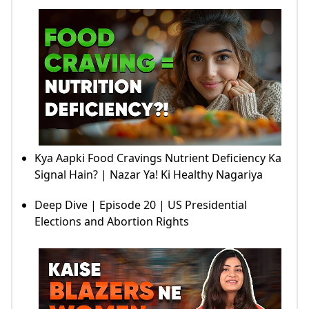
Kya Aapki Food Cravings Nutrient Deficiency Ka
Signal Hain? | Nazar Ya! Ki Healthy Nagariya
Deep Dive | Episode 20 | US Presidential
Elections and Abortion Rights