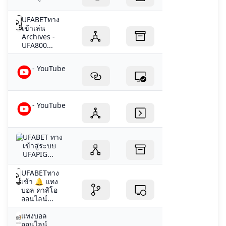
UFABETทาง
เข้าเล่น
Archives -
UFA800...
- YouTube
- YouTube
UFABET ทาง
เข้าสู่ระบบ
UFAPIG...
UFABETทาง
เข้า 🔔 แทง
บอล คาสิโอ
ออนไลน์...
แทงบอล
ออนไลน์