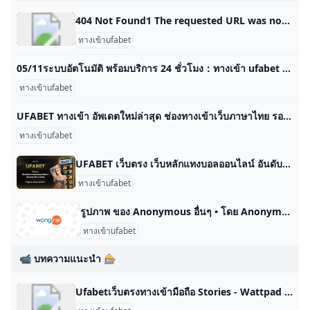
404 Not Found1 The requested URL was not found on this server. Additionally, a 404 Not Found error was encountered while trying to use an ErrorDocument to handle the request.
ทางเข้าufabet
05/11ระบบอัตโนมัติ พร้อมบริการ 24 ชั่วโมง：ทางเข้า ufabet เว็บตรง ยินดีต้อนรับสู่ครอบครัวใหญ่ของ ทางเข้า ufabet เว็บตรง ระบบอัตโนมัติ พร้อมบริการ 24 ชั่วโมง และเพลิดเพลินไปกับกิจกรรม ทางเข้า ufabet เว็บตรง โอกาสลุ้นรวยกับเพื่อนที่รู้ใจ แจกไม่รู้จบ ที่เต็มไปด้วยสีสัน แบ่งปันผลกำไรและความสนุกสนานของคุณกับเพื่อนที่มีใจเดียวกัน ลงทะเบียนเข้าสู่ระบบTHB2211.00 ยินดีต้อนรับสู่ครอบครัวใหญ่ของ ทางเข้า ufabet เว็บตรง ระบบอัตโนมัติ พร้อมบริการ 24 ชั่วโมง และเพลิดเพลินไปกับกิจกรรม ทางเข้า ufabet เว็บตรง โอกาสลุ้นรวยกับเพื่อนที่รู้ใจ แจกไม่รู้จบ ที่เต็มไปด้วยสีสัน แบ่งปันผลกำไรและความสนุกสนานของคุณกับเพื่อนที่มีใจเดียวกัน Quantity:Add To Cart
ทางเข้าufabet
UFABET ทางเข้า อัพเดตใหม่ล่าสุด ช่องทางเข้าเว็บภาษาไทย รองรับการเล่นผ่านมือถือ อัพเดตช่อง ทางเข้าUFABET ใหม่ ทางเข้ายูฟ่าเว็บตรงล่าสุด สำหรับมือถือ สมัครสมาชิกและเข้าสู่ระบบ ได้ตลอด 24 ชั่วโมง อัพเดตช่อง ทางเข้าUFABET ใหม่ ทางเข้ายูฟ่าเว็บตรงล่าสุด สำหรับมือถือ สมัครสมาชิกและเข้าสู่ระบบ ได้ตลอด 24 ชั่วโมง การเข้าถึง UFABET ผ่าน ทางเข้าUFABET ถือเป็นทางเลือกที่เหมาะสมที่สุดสำหรับผู้ที่ต้องการความปลอดภัยและสะดวกสบายในการเดิมพันออนไลน์ ด้วยการออกแบบและพัฒนาช่อง ทางเข้าUFABET ล่าสุด ให้รองรับการใช้งานผ่านมือถือ ผู้ใช้สามารถลงทะเบียนและเข้าสู่ระบบได้ตลอด 24 ชั่วโมงทุกวัน UFABETทางเข้า จึงเป็นตัวเลือกที่ดีสำหรับคนที่รักการเดิมพันไม่ว่าจะเป็น แทงบอลออนไลน์ คาสิโนออนไลน์ และสล็อตออนไลน์ เว็บยูฟ่าเบท มีครบทุกบริการที่คุณใฝ่ฝัน และยังมีระบบรักษาความปลอดภัยชั้นนำที่ช่วยปกป้องข้อมูลส่วนตัวและการเงินของผู้ใช้ สร้างความมั่นใจให้กับผู้ที่เข้าใช้งานว่าข้อมูลของพวกเขาจะไม่ได้ถูกนำไปใช้โดยมิชอบ UFABET เว็บหลัก ทางเข้า และช่องทางเข้า สำรอง UFABET ยังเป็นทางเลือกที่เพิ่มความสะดวกสบาย ไม่ต้องกังวลเรื่องปัญหาการเข้าใช้งานที่อาจเกิดขึ้นได้ ทั้งนี้ UFABETทางเข้า com เข้าสู่ระบบ ล่าสุดมีการอัพเดตอย่างต่อเนื่องเพื่อให้มั่นใจว่าผู้ใช้จะสามารถเข้าถึงการบริการได้อย่างไม่มีสะดุด ทางเข้า UFABET มือถือ เข้าถึงได้ทุกพื้นที่ ทุกเครือข่ายโทรศัพท์ ในการใช้งานผ่านมือถือ ทางเข้าUFABET เข้าสู่ระบบได้อย่างง่ายดายและสะดวกที่สุด ไม่ว่าผู้ใช้จะอยู่ในพื้นที่ใดหรือใช้เครือข่ายโทรศัพท์แบบใดก็ตาม ความสามารถในการเข้า UFABET ทางเข้า มือถือ ช่วยให้ผู้ใช้สามารถเข้าถึงบริการเดิมพันได้ตลอดเวลา ไม่ต้องพึ่งพาคอมพิวเตอร์หรืออุปกรณ์อื่นๆ เพียงแค่มีสมาร์ทโฟนและการเชื่อมต่ออินเทอร์เน็ต ไม่ว่าจะเป็น 4G, 5G หรือ Wi-Fi ก็สามารถเข้าสู่ระบบและเริ่มเดิมพันได้ทันทีผ่านเมนู ทางเข้า UFABET มือถือ
ทางเข้าufabet
UFABET เว็บตรง เว็บหลักแทงบอลออนไลน์ อันดับ 1 สมัครสมาชิกทางมือถือ เข้าสู่ระบบ ได้เลย ไม่มีขั้นต่ำ รวมทุกการใช้งานบน UFABET สมัครสมาชิก , ทางเข้าเล่น , เข้าสู่ระบบ , ฝาก-ถอน และ ช่องทางติดต่อ โดย ยูฟ่าเบท เว็บแม่ NewsBTC 2 months ago 2 mins read UFABET เป็นเว็บเดิมพันออนไลน์ที่ได้รับการยอมรับว่าเป็นเว็บพนันอันดับหนึ่งในประเทศไทย โดยมีฐานการดำเนินงานจากบริษัทแม่ ยูฟ่าเบท ที่มั่นคงและเชื่อถือได้ ระบบการให้บริการของ UFABET เว็บแม่ ถูกพัฒนาขึ้นเพื่อให้ผู้เล่นสามารถเข้าถึงการเดิมพันได้อย่างสะดวกสบาย พร้อมมีการสนับสนุนจากทีมงานที่มีความเชี่ยวชาญในการให้บริการตลอด 24 ชั่วโมง นักเดิมพันสามารถเลือกเกมและประเภทการเดิมพันที่หลากหลาย ไม่ว่าจะเป็นกีฬา คาสิโน หวยออนไลน์ หรือเกมสล็อตอื่น ๆ ที่ได้รับความนิยม ปัจจุบัน UFA เปิดให้บริการมาครบ 15 ปีเข้าไปแล้ว มีสมาชิกภายในระบบมากกว่าล้านยูสเซอร์ จนทำให้เว็บไซต์แห่งนี้ได้รับฉายาว่า UFABET เว็บตรงไม่ผ่านเอเย่นต์ UFABET เข้าสู่ระบบ สำหรับสมาชิก เว็บตรงไม่ผ่านเอเย่นต์ UFABET เข้าสู่ระบบ เป็นเข้าถึงระบบสำหรับสมาชิกของแพลตฟอร์มเดิมพันออนไลน์เว็บตรงชั้นนำ ทุกขั้นตอนเป็นขั้นตอนที่เรียบง่ายและไม่ยุ่งยาก สำหรับสมาชิกทุกคนที่ต้องการเข้าเล่นเดิมพันสามารถทำได้ตลอด 24 ชั่วโมง โดยไม่ต้องผ่านตัวแทนหรือเอเย่นต์ใดๆ ซึ่งช่วยเพิ่มความสะดวกในการใช้งานและความปลอดภัยให้กับผู้เล่นทุกคน นักเดิมพันสามารถเข้าสู่ระบบได้ทันทีผ่านอุปกรณ์ต่างๆ ไม่ว่าจะเป็นคอมพิวเตอร์หรือโทรศัพท์มือถือ การออกแบบหน้าเว็บไซต์ที่คำนึงถึงผู้เล่นทุกระดับชนชั้น ทำให้ เว็บยูฟ่าเบท กลายเป็นเว็บเดิมพันในดวงในของใครหลายคน หากคุณเป็นหนึ่งในสมาชิกของเราแล้ว คุณสามารถใช้งาน UFABET เข้าสู่ระบบทางเข้า ล่าสุด ผ่านเมนูหลักบนหน้าเว็บได้ทันที การออกแบบหน้าตาของ UX/UI ที่ลงตัว ผู้เล่นสามารถเข้าเล่นและใช้งานเมนู ฝาก-ถอน ได้ที่หน้าต่างนี้
ทางเข้าufabet
รูปภาพ ของ Anonymous อื่นๆ • โดย Anonymous
ทางเข้าufabet
📹 บทความแนะนำ 🎰
Ufabetเว็บตรงทางเข้ามือถือ Stories - Wattpad Read the most popular ufabetเว็บตรงทางเข้ามือถือ stories on Wattpad, the world’s largest social storytelling platform. Sort by: Hot Hot New