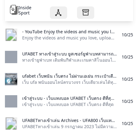
Inside
Sport
- YouTube Enjoy the videos and music you love upload original content and share it all with friends family and the world on YouTube.
10/25
Enjoy the videos and music you love, upload original content, and share it all with friends, family, and the world on YouTube.
UFABET ทางเข้าสู่ระบบ ยูสเซอร์ยูฟ่าเบทสามารถล็อกอินได้ 100% ทางเข้ายูฟ่าเบท เดิมพันกีฬาและเกมคาสิโนออนไลน์ทุกประเภท เล่นเว็บแท้มาที่ UFABET ทางเข้าสู่ระบบ ufa88 ufa100 ufabet168 ufa365 ufabet777 เป็นต้น
10/25
ทางเข้ายูฟ่าเบท เดิมพันกีฬาและเกมคาสิโนออนไลน์ทุกประเภท เล่นเว็บแท้มาที่ UFABET ทางเข้าสู่ระบบ ufa88, ufa100, ufabet168, ufa365, ufabet777 เป็นต้น อัพเดตลิงค์เกมภาษาไทย ช่องทางเข้าเว็บพนันออนไลน์บนโทรศัพท์มือถือสมาชิกใหม่ และคนที่เป็นสมาชิกอยู่แล้ว ไม่ต้องโหลดแอปเพิ่ม เลือกเล่นกับ UFABET ทางเข้าสู่ระบบให้คุณเข้าเว็บไซต์เล่นได้อย่างปลอดภัยทุกวัน ช่องทางเข้า ufabet ที่คุณสามารถใช้งาน เล่นเว็บพนันออนไลน์ แทงบอล คาสิโนออนไลน์ สล็อตหรือเกมส์พนันออนไลน์ ครบจบ สามารถล็อกอินเข้ามาสนุกกันได้ทุกอุปกรณ์ UFABET ทางเข้าระบบหลัก ไม่ว่าจะเป็นมือถือ แท็บเล็ต หรือ คอมพิวเตอร์ PC ให้ใช้ ช่องทางเข้า UFABET ลิ้งนี้ ufa100.casino/login-ufabet ทางเข้า myufa สำหรับการให้บริการเดิมพันบนมือถือสมาร์ทโฟนรุ่นไหนก็สะดวก m.ufa100.casino/login สองลิงค์เข้า UFABET สำหรับผู้เล่นที่สมัครสมาชิกสำเร็จ พนันบาคาร่า คาสิโนออนไลน์ และแทงบอลออนไลน์ เปิดให้เดิมพันขั่นต่ำได้อย่างปลอดภัย เพียงคุณมียูสเซอร์เนม และพาสเวิร์ด ก็จะเข้าเล่น UFABET เล่นได้ตลอด 24 ชั่วโมง ไม่ว่าจะเป็นมือถือ แท็บเล็ต หรือ คอมพิวเตอร์ PC ให้ใช้ ช่องทางเข้า UFABET ลิ้งนี้ ufa100.casino/login-ufabet ทางเข้า myufa สำหรับการให้บริการเดิมพันบนมือถือสมาร์ทโฟนรุ่นไหนก็สะดวก m.
ufabet เว็บพนัน เว็บตรง ไม่ผ่านเอเย่น กระเป๋าเดียวไม่ต้องโยกเงิน เว็บ ufa พนันออนไลน์ครบวงจร เว็บเดียวเล่นได้ทุกอย่าง คาสิโน สล็อต ยิงปลา กีฬา ค่าน้ำ 4 ตังค์ ดีที่สุด เว็บตรง หวย มวย บริการตลอด 24 ชม.
10/25
เว็บ ufa พนันออนไลน์ครบวงจร เว็บเดียวเล่นได้ทุกอย่าง คาสิโน สล็อต ยิงปลา กีฬา ค่าน้ำ 4 ตังค์ ดีที่สุด เว็บตรง หวย มวย บริการตลอด 24 ชม. ครบทุกอย่างที่คุณต้องการ อันดับ 1 ของความมั่นคง และพร้อมให้บริการ UFA แทงบอลออนไลน์ เว็บพนันบอลออนไลน์ ครบวงจรที่สุด UFABETCOMPANY สมัครแทงบอลออนไลน์ ที่เว็บไซต์ UFABETCOMPANY ดียังไง แทงบอล ทำไมต้องที่ UFABET สมัคร UFABET เว็บพนันออนไลน์ ยูฟ่า เว็บเดียวจบ UFABET เว็บพนันดีที่สุด คาสิโนออนไลน์ บาคาร่า มาตราฐานสากล จ่ายไว จ่ายจริง สมัครบาคาร่าออนไลน์ คืนค่าคอมมิชชั่น สูงที่สุดในเอเชีย
เข้าสู่ระบบ - เว็บแทงบอล UFABET เว็บตรง ดีที่สุด %!s()
10/25
เข้าสู่ระบบ - เว็บแทงบอล UFABET เว็บตรง ดีที่สุด
UFABETทางเข้าเล่น Archives - UFA800 เว็บแทงบอล คาสิโนสด เกมสล็อต ครบจบในเว็บเดียว UFABETทางเข้าเล่น
10/25
UFABETทางเข้าเล่น 9 กรกฎาคม 2023 ไม่มีความเห็น UFABETทางเข้าเล่น เว็บเดิมพันออนไลน์ ชั้นนำอันดับ1 UFABETทางเข้าเล่น เว็บเดิมพันออนไลน์ UFABETเว็บหลักทางเข้า เป็นเว็บไซต์ที่มีประการณ์ด้านการบริการมากกว่า 10 ปีเต็ม เป็นที่รู้จักกันในวงการเดิมพันออนไลน์ ซึ่งเป็นเว็บที่ให้บริการเดิมพันกีฬาในรูปแบบออนไลน์ คาสิโนออนไลน์ และยังเดิมพันกับแบบเรียลไทม์ ภาพเสียงคมชัด ส่งตรงจากต่างประเทศ มีความน่าเชื่อถือและเป็นที่นิยมมากที่สุดในบรรดาเว็บเดิมพันออนไลน์ทั้งในประเทศและต่างประเทศ เว็บของเรามีผู้เล่นจริงจำนวนมาก การันตีถึงความปลอดภัยและมั่นคงในการเล่น ทำให้ผู้เล่นมีความมั่นใจในการ เข้าเล่นเว็บUFABET และใช้บริการเว็บไซต์ของเรา ด้วยรูปแบบหน้าตาเว็บที่ทันสมัยส่วนงาม ใช้งานได้ง่าย ทำให้ผู้เล่นทุกคนหา UFABET และเข้าถึงบริการต่างๆ ได้อย่างรวดเร็วและสะดวกสบายที่สุด เข้าเล่นเดิมพันออนไลน์ ผ่านมือถือ สะดวกที่สุด ในปัจจุบันต้องบอกเลยว่าโลกของเรานั้นได้มีการพัฒนาเทคโนโลยีสารสนเทศ และโทรคมนาคมในเรื่องของการสื่อสาร การใช้อินเทอร์เน็ตที่ดีขึ้นกว่าสมัยก่อนเป็นอย่างมาก และพูดถึง เข้าเล่นUFABETลิงก์ผ่านมือถือ โดยตอนนี้สมาร์ทโฟนก็มีบทบาทสำคัญเป็นอย่างมากที่ทำให้การท่องโลกอินเทอร์เน็ตนั้นสะดวกสบายมากยิ่งขึ้น ผู้เล่นสามารถนำ URL ของเว็บไซต์ของเราเข้าไปใส่ในเว็บเบราว์เซอร์ในมือถือสมาร์ทโฟนได้เลย เว็บไซต์ของเรารองรับมือถือทุกรุ่นทุกยี่ห้อ ไม่ว่าจะเป็น iOS หรือ Android ก็มี ทางเข้าเว็บUFABET ให้ผู้เล่นได้เข้าไปสัมผัสกับเว็บชั้นนำของเราได้ ผู้เล่นสามารถเลือกเดิมพันกับเราได้ทั้งใน PC Tablet หรือ Notebook ก็ได้ ร่วมเดิมพันกับเราได้ตลอด 24 ชั่วโมง และถ้า ทางเข้าUFABETมือถือ ยิ่งทำให้คุณไม่พลาดโอกาสทำกำไรกับเราไม่ว่าตัวคุณจะอยู่ไหน เมื่อไรก็สามารถเดิมพันได้ทุกที่ทุกเวลา มีความเสถียรสูง ข้อดีของการเข้าเล่นเว็บUFABET UFABETทางเข้าเว็บหลัก หนึ่งในเว็บไซต์เดิมพันออนไลน์ที่ได้รับความนิยมกันอย่างแพร่หลาย เนื่องจากมีข้อดีมากมายให้กับผู้เล่นและขั้นตอนเข้าเล่นที่ใช้งานง่าย