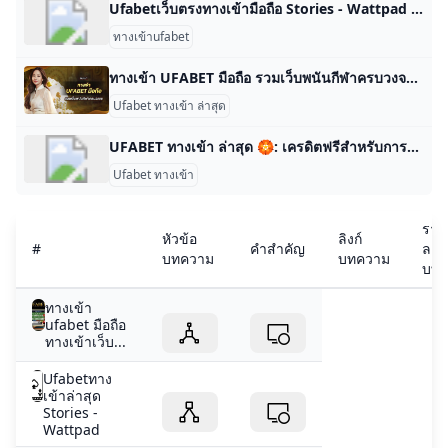
Ufabetเว็บตรงทางเข้ามือถือ Stories - Wattpad Read the most popular ufabetเว็บตรงทางเข้ามือถือ stories on Wattpad, the world’s largest social storytelling platform. Sort by: Hot Hot New
ทางเข้าufabet
ทางเข้า UFABET มือถือ รวมเว็บพนันกีฬาครบวงจร มาตรฐานสากล ให้บริการดีที่สุด - Complete Sports ทางเข้า UFABET มือถือเดิมพันกีฬาอย่างมั่นใจ UFABET ทางเข้า 2 เว็บไซต์ที่มาแรงที่สุด ปลอดภัย ไร้กังวล James Kim0July 20, 2024 7:19 pm Table of Contents Toggleเว็บพนันกีฬาออนไลน์ครบวงจร มาตรฐานสากลระดับโลก ทางเข้า UFABET มือถือ เว็บพนันกีฬาออนไลน์ที่มีเกมเดิมพันกีฬามากมายให้เลือกเล่น เช่น แทงบอล มวย เทนนิส อเมริการฟุตบอล แข่งม้า รักบี้ และอื่นๆ อีกมากมาย UFABET ทางเข้า ล่าสุด เป็นเว็บพนันกีฬาที่ได้มาตรฐานสากลระดับโลก ทางเข้าUFABET มั่นใจได้ในความปลอดภัย ข้อมูลส่วนตัว และความถูกต้องตามกฎหมาย สุดยอดเว็บ แทงบอลออนไลน์ อันดับ 1 ของเมืองไทย ผู้เล่นมากมายการันตี มั่นใจได้ด้วยจำนวนผู้เล่นมากกว่า 100,000 คนทั่วประเทศ จ่ายค่าน้ำดีที่สุด ครบทุกลีกให้เดิมพัน สนุกกับการแทงบอลทุกแมตช์สำคัญ >>กดสมัครสมาชิก ทางเข้า UFABET มือถือ<< ทางเข้า UFABET มือถือ คืออะไร ? ทำไมถึงครองใจคนทั่วโลก ทางเข้า UFABET มือถือ คือช่องทางการเข้าถึงเว็บไซต์ UFABET เข้าสู่ระบบ ผ่านสมาร์ทโฟนหรืออุปกรณ์พกพาอื่นๆ ไม่ว่าคุณจะใช้ระบบปฏิบัติการ iOS หรือ Android คุณก็สามารถเข้าถึง ยูฟ่าเบท ได้อย่างง่ายดายผ่านเว็บเบราว์เซอร์โดยไม่ต้องดาวน์โหลดแอปพลิเคชันเพิ่มเติม ซึ่งหมายความว่าคุณสามารถเข้าสู่ระบบ, วางเดิมพัน, และตรวจสอบผลการแข่งขันได้ทุกที่ทุกเวลาที่คุณต้องการ
Ufabet ทางเข้า ล่าสุด
UFABET ทางเข้า ล่าสุด 🏵️: เครดิตฟรีสำหรับการทดลองเล่นสล็อต PG โดยไม่มีข้อกำหนดที่ UFABET ทางเข้า ล่าสุด UFABET ทางเข้า ล่าสุด 🏵️ ลงทะเบียนวันนี้และรับเครดิตฟรีในการทดลองเล่นสล็อต PG ที่ UFABET ทางเข้า ล่าสุด โดยไม่มีข้อกำหนดในการฝากถอนขั้นต่ำ เพื่อให้คุณได้สัมผัสประสบการณ์การเล่นที่ดีที่สุดและค้นหาเกมที่เหมาะกับคุณอย่างเต็มที่ Pusat Bantuan Cara Pembelian Pengiriman Kebijakan Produk Internasional Cara Pengembalian Ada pertanyaan? Hubungi kami di live chat (24 Jam) Tentang Lazada Afﬁliate Program Karir Syarat & Ketentuan Kebijakan Privasi Press & Media Jual Di Lazada Lazada Security Intellectual Property Protection
Ufabet ทางเข้า
ราย
หัวข้อ
ลิงก์
#
คำสำคัญ
ละเ
บทความ
บทความ
บทค
ทางเข้า
ufabet มือถือ
ทางเข้าเว็บ...
Ufabetทาง
เข้าล่าสุด
Stories -
Wattpad