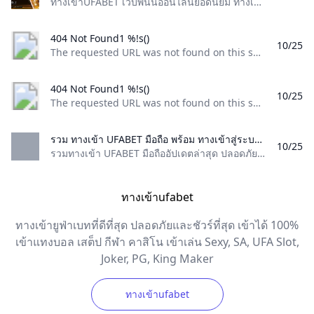
ทางเข้าUFABET เว็บพนันออนไลน์ยอดนิยม ทางเข้า ufabet มือถือ UFABET7M แทงบอล คาสิโน สล็อต เดิมพันขั้นต่ำ 1 บาท ค่าคอมมิชชั่นสูงสุด 1 % ทางเข้าUFABET เว็บพนันออนไลน์ยอดนิยม ทางเข้า ufabet มือถือ UFABET7M แทงบอล คาสิโน สล็อต เดิมพันขั้นต่ำ 1 บาท ค่าคอมมิชชั่นสูงสุด 1 % HemaUpdated on: 1 August 2024 1:52 pmUpdated on: 1 August 2024 1:52 pmเมื่อพูดถึงการเดิมพันออนไลน์ UFABET เข้าสู่ระบบ นำเสนอตัวเลือกที่หลากหลายที่ไม่มีใครเทียบได้ ไม่ว่าคุณจะชอบเดิมพันกีฬา เกมคาสิโน ลอตเตอรี หรืออื่นๆ UFABETเว็บตรง ก็มีให้ครบทุกอย่าง นี่คือเหตุผลที่ UFABET เป็นตัวเลือกที่สมบูรณ์แบบสำหรับผู้ที่ต้องการก้าวเข้าสู่โลกแห่งการเดิมพันออนไลน์ การเป็นส่วนหนึ่งของ ufabet เข้าสู่ระบบเว็บตรง หมายความว่าเป็นส่วนหนึ่งของชุมชนผู้ชนะ นี่คือข้อดีที่ทำให้ ทางเข้า UFABET โดดเด่นและเหตุใดคุณจึงควรเข้าร่วม UFABET อัตราต่อรองที่เหนือชั้น UFABET นำเสนออัตราต่อรองที่ดีที่สุด รับรองว่าเงินรางวัลของคุณจะเพิ่มขึ้นสูงสุด อัตราต่อรองที่สูงขึ้นหมายถึงผลตอบแทนที่ดีกว่าจากการเดิมพันของคุณ ทำให้คุณได้รับมูลค่าที่มากขึ้นสำหรับเงินของคุณ คุณจะไม่พบอัตราต่อรองที่ดีกว่าที่อื่น!
404 Not Found1 %!s()
10/25
The requested URL was not found on this server. Additionally, a 404 Not Found error was encountered while trying to use an ErrorDocument to handle the request.
404 Not Found1 %!s()
10/25
The requested URL was not found on this server. Additionally, a 404 Not Found error was encountered while trying to use an ErrorDocument to handle the request.
รวม ทางเข้า UFABET มือถือ พร้อม ทางเข้าสู่ระบบล่าสุด ของยูฟ่าเบท รวมทางเข้า UFABET มือถืออัปเดตล่าสุด ปลอดภัยและรวดเร็ว พร้อมโปรโมชั่นพิเศษสำหรับสมาชิกใหม่และเก่า รองรับ iOS และ Android
10/25
รวมทางเข้า UFABET มือถืออัปเดตล่าสุด ปลอดภัยและรวดเร็ว พร้อมโปรโมชั่นพิเศษสำหรับสมาชิกใหม่และเก่า รองรับ iOS และ Android รวมทางเข้า UFABET มือถืออัปเดตล่าสุด ปลอดภัยและรวดเร็ว พร้อมโปรโมชั่นพิเศษสำหรับสมาชิกใหม่และเก่า รองรับ iOS และ Android >>> สมัครสมาชิก ยูฟ่าเบท <<< การใช้ทางเข้า UFABET มือถือเป็นที่นิยมอย่างมากในหมู่นักพนันออนไลน์ เนื่องจากความสะดวกในการเข้าถึงได้ทุกที่ทุกเวลา แต่การเลือกใช้ลิ้งทางเข้าที่ถูกต้องและน่าเชื่อถือเป็นสิ่งสำคัญ เพราะช่วยให้คุณมั่นใจได้ว่าจะได้รับประสบการณ์ที่ดี ไม่มีปัญหาเรื่องการเข้าใช้งานหรือความเสี่ยงจากเว็บไซต์ปลอม UFABET จึงมีการอัปเดตทางเข้าใหม่อยู่เสมอ เพื่อให้ผู้เล่นทุกคนสามารถเข้าถึงได้อย่างราบรื่น แหล่งรวมทางเข้า UFABET ที่น่าเชื่อถือ ผู้เล่นสามารถหาลิ้งทางเข้าที่ถูกต้องและอัปเดตได้จากแหล่งที่เชื่อถือได้ เช่น: เว็บไซต์หลักของ UFABET: UFABET จะอัปเดตลิ้งทางเข้าล่าสุดบนเว็บไซต์อย่างเป็นทางการ เพื่อให้ผู้เล่นสามารถเข้าถึงได้ง่ายที่สุด เช่น ทางเข้ายูฟ่าเบทมือถือ 1 ทางเข้ายูฟ่าเบทมือถือ 2 ทางเข้ายูฟ่าเบทมือถือ 3 ตัวแทนอย่างเป็นทางการ: บางครั้งลิ้งสำรองจะถูกแชร์ผ่านตัวแทนอย่างเป็นทางการของ UFABET ซึ่งเป็นช่องทางที่น่าเชื่อถือ ทางเข้ายูฟ่าเบทมือถือ 4 – ทางเข้า UFABET สำหรับมือถือที่จากตัวแทน ช่องทางการติดต่อจากทีมสนับสนุน: หากพบปัญหาในการเข้าใช้งาน คุณสามารถติดต่อทีมสนับสนุนลูกค้า UFABET เพื่อขอรับลิ้งล่าสุดและคำแนะนำในการแก้ปัญหา ทำไมต้องใช้แหล่งรวมทางเข้าที่น่าเชื่อถือ? ความปลอดภัยและป้องกันข้อมูลรั่วไหล การเข้าผ่านทางเข้าที่ถูกต้องและอัปเดตจาก UFABET จะช่วยป้องกันข้อมูลส่วนตัวของคุณ เช่น ข้อมูลการเงินหรือข้อมูลบัญชีผู้เล่น ซึ่งทาง UFABET ใช้ระบบการป้องกันขั้นสูง เช่น SSL Encryption เพื่อรักษาความปลอดภัยให้กับผู้ใช้ทุกคน ลดความเสี่ยงจากเว็บปลอม มีเว็บไซต์ปลอมจำนวนมากที่แอบอ้างว่าเป็น UFABET เพื่อหลอกเอาข้อมูลหรือเงินของผู้เล่น การเลือกใช้ลิ้งทางเข้าที่น่าเชื่อถือจากแหล่งที่ได้รับการยืนยันจาก UFABET เอง จะช่วยลดความเสี่ยงนี้ และทำให้คุณมั่นใจว่าได้เข้าใช้งานกับเว็บไซต์ที่ถูกต้อง อัปเดตลิ้งใหม่สม่ำเสมอ UFABET มีการอัปเดตทางเข้าใหม่อยู่เสมอเพื่อให้แน่ใจว่าผู้เล่นสามารถเข้าถึงเว็บไซต์ได้โดยไม่มีปัญหา แม้ว่าจะเกิดการบล็อกหรือข้อจำกัดต่างๆ ในบางประเทศหรือจากผู้ให้บริการอินเทอร์เน็ตก็ตาม การใช้ทางเข้า UFABET มือถือที่ถูกต้องและอัปเดตจากแหล่งที่น่าเชื่อถือ จะช่วยให้คุณเดิมพันได้อย่างปลอดภัยและสนุกสนานโดยไม่ต้องกังวลเรื่องการโดนบล็อกหรือถูกหลอก
ทางเข้าufabet
ทางเข้ายูฟ่าเบทที่ดีที่สุด ปลอดภัยและชัวร์ที่สุด เข้าได้ 100%
เข้าแทงบอล เสต็ป กีฬา คาสิโน เข้าเล่น Sexy, SA, UFA Slot,
Joker, PG, King Maker
ทางเข้าufabet