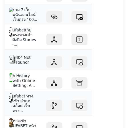
รวม 7 เว็บ
พนันออนไลน์
เว็บตรง 100...
Ufabetเว็บ
ตรงทางเข้า
มือถือ Stories
-...
404 Not
Found1
A History
with Online
Betting: A...
ufabet ทาง
เข้า ล่าสุด
สล็อต เว็บ
ตรง...
ทางเข้า
UFABET หน้า