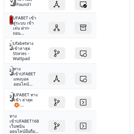
Found1
UFABET เข้า
สู่ระบบ เข้า
เล่น ฝาก-
ถอน...
Ufabetทาง
เข้าล่าสุด
Stories -
Wattpad
ทาง
เข้าUFABET
แทงบอล
ออนไลน์...
UFABET ทาง
เข้า ล่าสุด
🏵️:...
ทาง
เข้าUFABET168
เว็บพนัน
ออนไลน์มือถือ...